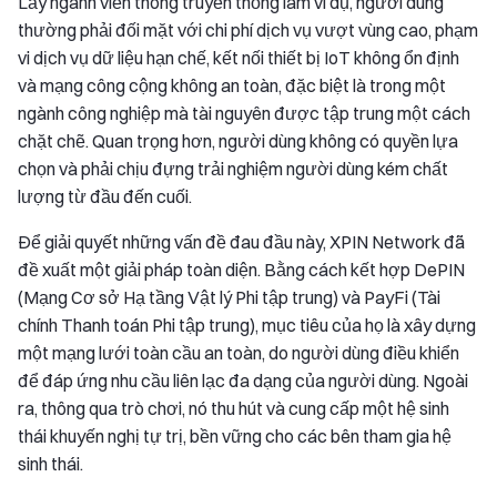
Lấy ngành viễn thông truyền thống làm ví dụ, người dùng
thường phải đối mặt với chi phí dịch vụ vượt vùng cao, phạm
vi dịch vụ dữ liệu hạn chế, kết nối thiết bị IoT không ổn định
và mạng công cộng không an toàn, đặc biệt là trong một
ngành công nghiệp mà tài nguyên được tập trung một cách
chặt chẽ. Quan trọng hơn, người dùng không có quyền lựa
chọn và phải chịu đựng trải nghiệm người dùng kém chất
lượng từ đầu đến cuối.
Để giải quyết những vấn đề đau đầu này, XPIN Network đã
đề xuất một giải pháp toàn diện. Bằng cách kết hợp DePIN
(Mạng Cơ sở Hạ tầng Vật lý Phi tập trung) và PayFi (Tài
chính Thanh toán Phi tập trung), mục tiêu của họ là xây dựng
một mạng lưới toàn cầu an toàn, do người dùng điều khiển
để đáp ứng nhu cầu liên lạc đa dạng của người dùng. Ngoài
ra, thông qua trò chơi, nó thu hút và cung cấp một hệ sinh
thái khuyến nghị tự trị, bền vững cho các bên tham gia hệ
sinh thái.