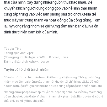
thái của mình, xây dựng nhiều nguồn thu khác nhau. Để
khuyến khích người dùng đóng góp vào hệ sinh thái, nhóm
cũng tập trung vào việc làm phong phú trò chơi Xtella để
thúc đẩy sự trung thành và hoạt động của cộng đồng. Tóm
lại, hy vọng rằng nhóm sẽ giữ vững tầm nhìn ban đầu và ổn
định thực hiện cam kết của mình.
Tác giả:
Tina
Thông dịch viên:
Viper
(Những) người đánh giá:
KOWEI、Piccolo、Elisa
Đánh giá bản dịch:
Ashely、Joyce
Tuyên bố từ chối trách nhiệm
* Đầu tư có rủi ro, phải thận trọng khi tham gia thị trường. Thông tin không
nhằm mục đích và không cấu thành lời khuyên tài chính hay bất kỳ đề xuất
nào khác thuộc bất kỳ hình thức nào được cung cấp hoặc xác nhận bởi Gate.
* Không được phép sao chép, truyền tải hoặc đạo nhái bài viết này mà không
có sự cho phép của Gate. Vi phạm là hành vi vi phạm Luật Bản quyền và có thể
phải chịu sự xử lý theo pháp luật.