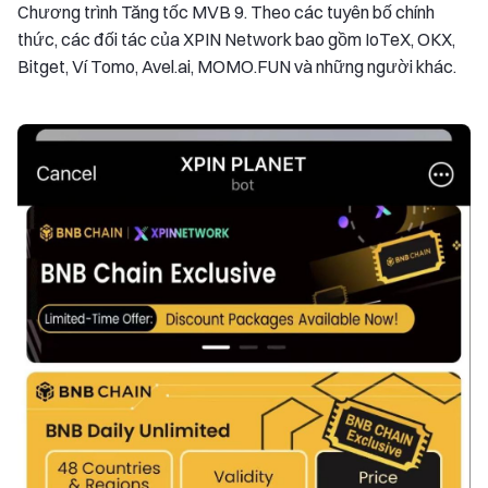
Chương trình Tăng tốc MVB 9. Theo các tuyên bố chính
thức, các đối tác của XPIN Network bao gồm IoTeX, OKX,
Bitget, Ví Tomo, Avel.ai, MOMO.FUN và những người khác.