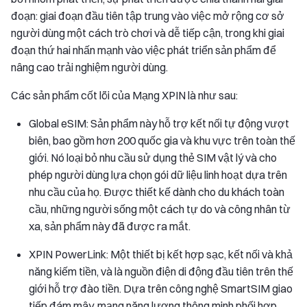
đoạn: giai đoạn đầu tiên tập trung vào việc mở rộng cơ sở
người dùng một cách trò chơi và dễ tiếp cận, trong khi giai
đoạn thứ hai nhấn mạnh vào việc phát triển sản phẩm để
nâng cao trải nghiệm người dùng.
Các sản phẩm cốt lõi của Mạng XPIN là như sau:
Global eSIM: Sản phẩm này hỗ trợ kết nối tự động vượt
biên, bao gồm hơn 200 quốc gia và khu vực trên toàn thế
giới. Nó loại bỏ nhu cầu sử dụng thẻ SIM vật lý và cho
phép người dùng lựa chọn gói dữ liệu linh hoạt dựa trên
nhu cầu của họ. Được thiết kế dành cho du khách toàn
cầu, những người sống một cách tự do và công nhân từ
xa, sản phẩm này đã được ra mắt.
XPIN PowerLink: Một thiết bị kết hợp sạc, kết nối và khả
năng kiếm tiền, và là nguồn điện di động đầu tiên trên thế
giới hỗ trợ đào tiền. Dựa trên công nghệ SmartSIM giao
tiếp đám mây, mạng năng lượng thông minh phối hợp,