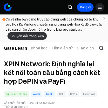
Đăng ký
Có vẻ như bạn đang truy cập trang web của chúng tôi từ khu
vực Hoa Kỳ. Vui lòng chuyển sang trang web Hoa Kỳ để truy cập
các sản phẩm được hỗ trợ trong khu vực của bạn.
Chuyển đổi trang web
Gate Learn
Khóa học
Tiền điện tử
Giao dịch
Web
XPIN Network: Định nghĩa lại
kết nối toàn cầu bằng cách kết
hợp DePIN và PayFi
Người mới bắt đầu
Web3
TradFi
DeFi
DePin
Thanh toán
Cập nhật lần cuối
2026-04-05 00:48:32
Thời gian đọc
:
1m