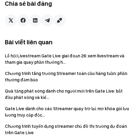
Chia sẻ bài đăng
hoặc ≥200 người theo dõi mới →
+2%
Nhiệm vụ giao dịch:
100 người dùng giao dịch trong
livestream hoặc ≥5.000 USDT phí giao dịch ròng →
+4%
Thông báo:
Bài viết liên quan
Bonus của tuần trước sẽ được tính vào mỗi thứ Hai và
Lễ hội Livestream Gate Live giai đoạn 26: xem livestream và
phân phối vào tài khoản giao ngay của streamer bằng
tham gia quay phần thưởng h...
USDT trong vòng 7 ngày làm việc (Hoa hồng tích lũy phải
Chương trình tăng trưởng Streamer toàn cầu hàng tuần: phần
lớn hơn 0,1 USDT để đáp ứng yêu cầu phân phối tối
thưởng đảm bảo
thiểu.), xem chi tiết tại "Tài sản-Giao ngay". Thông báo
phân phối phần thưởng sẽ được đăng tại
Tài khoản
Quà tặng phát sóng dành cho người mới trên Gate Live: bắt
Đăng chính thức Gate Live
và
Tài khoản GateLive
đầu phát sóng và kiế...
X(Twitter)
. Hoa hồng hàng tuần của mỗi streamer được
Gate Live dành cho các Streamer quay trở lại: mở khóa gói lưu
giới hạn tối đa
2.000 USDT
.
lượng truy cập độc...
Streamer phải tuân thủ
Hướng dẫn về quy chuẩn quản
Chương trình tuyển dụng streamer chủ đề thị trường dự đoán
lý và xử phạt vi phạm của streamer
. Mọi hành vi gian lận
trên Gate Live