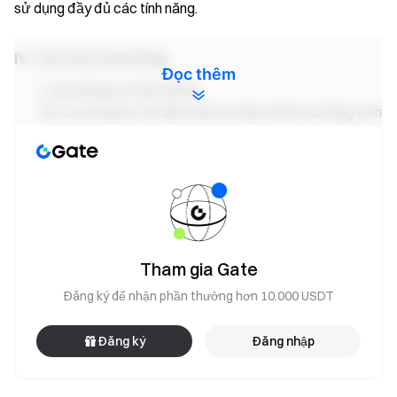
sử dụng đầy đủ các tính năng.
IV. Cấu trúc hoa hồng
Đọc thêm
Hoa hồng cơ bản (20%)
Tất cả streamer đủ điều kiện sẽ nhận 20% hoa hồng trên
các giao dịch của người dùng đủ điều kiện.
Bonus cho streamer mới:
Trong 30 ngày đầu tiên, hoa
hồng cơ bản được tăng lên
30%
.
Bonus nhiệm vụ hàng tuần (Tối đa +10%)
Hoàn
thành nhiệm vụ hàng tuần để nhận thêm bonus hoa hồng.
Tham gia Gate
V. Hệ thống Bonus nhiệm vụ hàng tuần (Giới hạn
Đăng ký để nhận phần thưởng hơn 10.000 USDT
thời gian)
Nhiệm vụ livestream:
Livestream 6 ngày mỗi tuần
Đăng ký
Đăng nhập
hoặc 10 phiên →
+4%
Nhiệm vụ tương tác:
≥200 bình luận viên tích cực