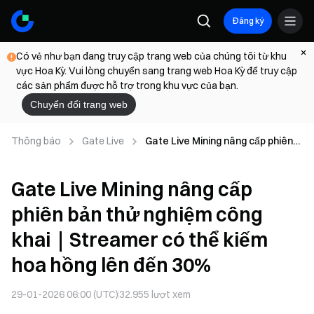
Đăng ký
Có vẻ như bạn đang truy cập trang web của chúng tôi từ khu
vực Hoa Kỳ. Vui lòng chuyển sang trang web Hoa Kỳ để truy cập
các sản phẩm được hỗ trợ trong khu vực của bạn.
Chuyển đổi trang web
Thông báo
Gate Live
Gate Live Mining nâng cấp phiên
bản thử nghiệm công khai｜
Streamer có thể kiếm hoa hồng
Gate Live Mining nâng cấp
lên đến 30%
phiên bản thử nghiệm công
khai｜Streamer có thể kiếm
hoa hồng lên đến 30%
29-01-2026 06:00 (UTC)
32.955
lượt xem