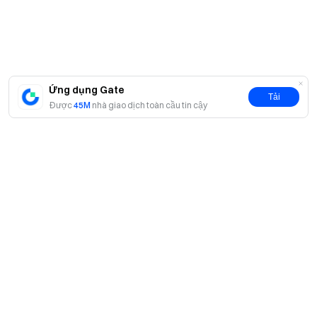
Giao dịch của nhà tạo lập thị trường hoặc broker
Giao dịch API
Cặp giao dịch Stablecoin
Cặp giao dịch phí bằng 0
Các giao dịch khác không đáp ứng quy tắc hoàn phí
Ứng dụng Gate
Tải
Được
45M
nhà giao dịch toàn cầu tin cậy
Loại hoa hồng:
Sau nâng cấp này, mô hình nhấn
Widget Token sẽ trở thành phương thức hoa hồng chính.
Mô hình hoa hồng cũ vẫn được giữ làm bổ sung chuyển
tiếp, các điều chỉnh cụ thể sẽ được nền tảng thông báo.
Một người dùng có Tài khoản phụ và Tài khoản chính,
cũng như nhiều tài khoản sử dụng cùng thông tin nhận
diện, sẽ được xem là cùng một người dùng; khối lượng
giao dịch của Tài khoản phụ sẽ không được tính vào Tài
Giới thiệu
khoản chính.
Về chúng tôi
Nếu có bất kỳ sự khác biệt nào giữa các phiên bản
Sản phẩm
dịch và phiên bản tiếng Anh gốc, phiên bản tiếng Anh sẽ
Cơ hội nghề nghiệp
P2P