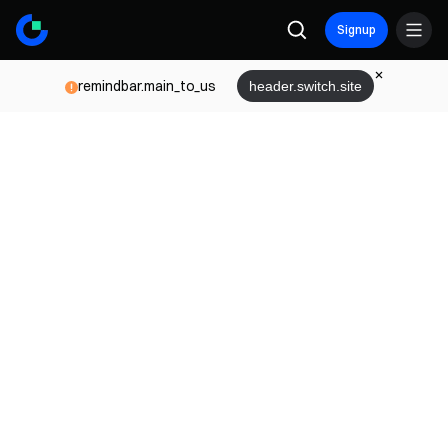
Signup
remindbar.main_to_us
header.switch.site