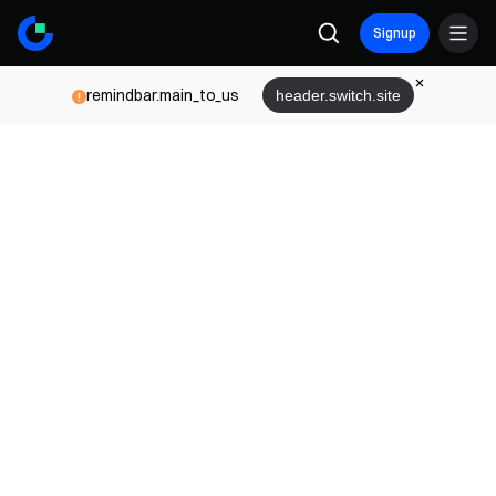
Signup
remindbar.main_to_us
header.switch.site