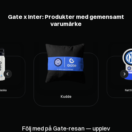
Gate x Inter: Produkter med gemensamt
varumärke
laska
Natt
Kudde
Följ med på Gate-resan — upplev