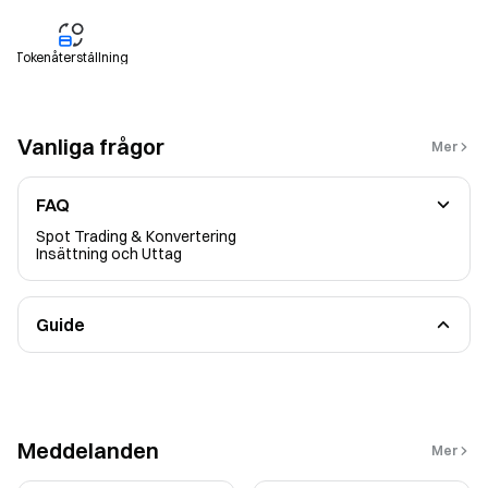
Tokenåterställning
Vanliga frågor
Mer
FAQ
Spot Trading & Konvertering
Insättning och Uttag
Guide
Säkerhet
KYC
Belöningscenter
Earn
Legal
Andra
Meddelanden
Mer