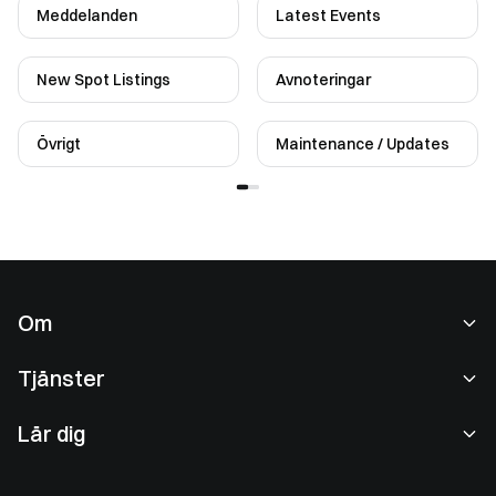
Meddelanden
Latest Events
New Spot Listings
Avnoteringar
Övrigt
Maintenance / Updates
Om
Om oss
Tjänster
Karriär
Spothandel
Lär dig
Användaravtal
Convert
Gate Learn
Integritetspolicy
OTC