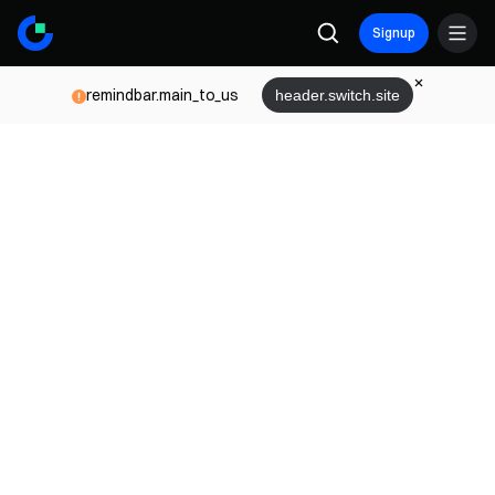
Signup
remindbar.main_to_us
header.switch.site