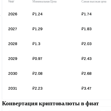
Year
Минимальная Цена
Самая высокая цена
2026
₽1.24
₽1.74
2027
₽1.29
₽1.83
2028
₽1.3
₽2.03
2029
₽0.97
₽2.43
2030
₽2.08
₽2.68
2031
₽2.23
₽3.47
Конвертация криптовалюты в фиат