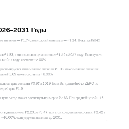
026–2031 Годы
ьное значение — ₽1.74, возможный минимум — ₽1.24. Покупка Index
 ₽1.83, а минимальная цена составит ₽1.29 в 2027 году. Если купить
7 в 2027 году, составит +2.00%.
рогнозируется минимальное значение ₽1.3 и максимальное значение
 цене ₽1.65 может составить +6.00%.
льная цена составит ₽0.97 в 2029. Если Вы купите Index ZERO по
едней цене ₽1.9.
 цена за год может достигнуть примерно ₽2.68. При средней цене ₽2.16
.
 в диапазоне от ₽2.23 до ₽3.47, при этом средняя цена составит ₽2.42 в
 +46.00%, если удерживать актив до 2031.