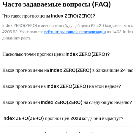
Часто задаваемые вопросы (FAQ)
гарантирует отсутствие хранения запросов и
основе данных Google Tren
выходных данных, а также их
макроэкономических фактор
неиспользование ?
Что такое прогноз цены Index ZERO(ZERO)?
Index ZERO(ZERO) имеет прогноз будущей цены ₽2.42. Ожидается, что 
₽205.92. Учитывая его 
рейтинг рыночной капитализации
 из 1402, Inde
динамику роста.
Насколько точен прогноз цены Index ZERO(ZERO)?
Каков прогноз цены на Index ZERO(ZERO) в ближайшие 24 час
Каков прогноз цен на Index ZERO(ZERO) на этой неделе?
Каков прогноз цен Index ZERO(ZERO) на следующую неделю?
Index ZERO(ZERO) прогноз цен 2026 когда они вырастут?