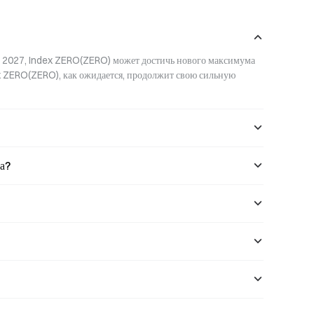
ds и
ZK (Zero-Knowledge Proofs —
ов рассматр
доказательства с нулевым разглашени?
к 2027, Index ZERO(ZERO) может достичь нового максимума 
x ZERO(ZERO), как ожидается, продолжит свою сильную 
а?