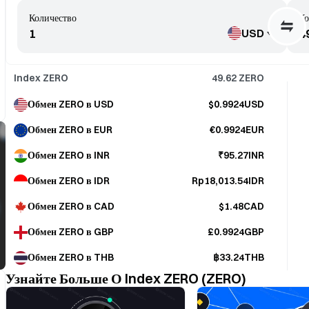
Количество
Ко
USD
Index ZERO
49.62
ZERO
Обмен ZERO в USD
$0.9924USD
Обмен ZERO в EUR
€0.9924EUR
Обмен ZERO в INR
₹95.27INR
Обмен ZERO в IDR
Rp18,013.54IDR
Обмен ZERO в CAD
$1.48CAD
Обмен ZERO в GBP
£0.9924GBP
Обмен ZERO в THB
฿33.24THB
Узнайте Больше О Index ZERO (ZERO)