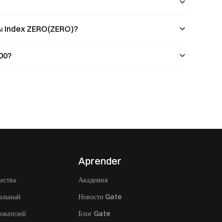
ны Index ZERO(ZERO)?
00?
Aprender
ества
Академия
альный
Новости Gate
ователей
Блог Gate