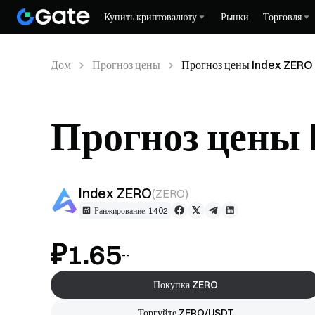
Купить криптовалюту
Рынки
Торговля
Дом
Прогноз цены
Прогноз цены Index ZER
Прогноз цены
Index ZERO
(
ZERO
)
Ранжирование: 1402
₽1.65
--
Покупка ZERO
Торгуйте ZERO/USDT