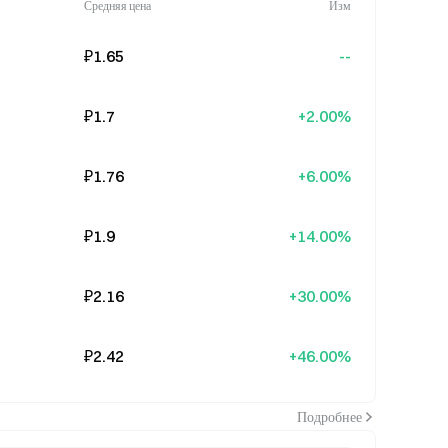
Средняя цена
Изм
₽1.65
--
₽1.7
+2.00%
₽1.76
+6.00%
₽1.9
+14.00%
₽2.16
+30.00%
₽2.42
+46.00%
Подробнее