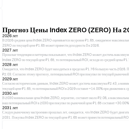
Прогноз Цены Index ZERO (ZERO) На 2
2026 лет
В 2026 средняя цена Index ZERO оценивается на уровне ₽1.65, ожидаемое максимал
ZERO по текущей цене ₽1.65 может принести доходность 0 в 2026.
2027 лет
Прошлые тенденции и паттерны показывают, что Index ZERO может достичь максимума в
Index ZERO по текущей цене ₽1.65, то потенциальный ROI, исходя из средней цены ₽1.
2028 лет
Ожидается, что Index ZERO будет находиться в пределах ₽1.76 большую часть 2028. П
₽2.03. Согласно этому прогнозу, потенциальный ROI при покупке по текущей рыночной
2029 лет
Согласно историческим данным, Index ZERO может достичь максимума ₽2.43, а минима
текущей цене ₽1.65, то потенциальный ROI в 2029 составит +14.00% при движении к ср
2030 лет
В 2030 минимальная цена Index ZERO, вероятно, составит около ₽2.08, а максимальная
ваш потенциальный ROI в 2030 при покупке по рыночной цене ₽1.65 составит +30.00%
2031 лет
Следуя рыночному настроению прошлых лет, ожидается, что Index ZERO будет двигаться
2031. Покупка Index ZERO по текущей цене ₽1.65 может принести потенциальный ROI