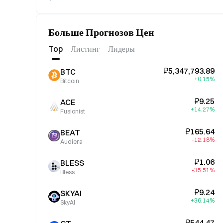
Больше Прогнозов Цен
Top
Листинг
Лидеры
₽5,347,793.89
BTC
+0.15%
Bitcoin
₽9.25
ACE
+14.27%
Fusionist
₽165.64
BEAT
-12.18%
Audiera
₽1.06
BLESS
-35.51%
Bless
₽9.24
SKYAI
+36.14%
SkyAI
₽544.47