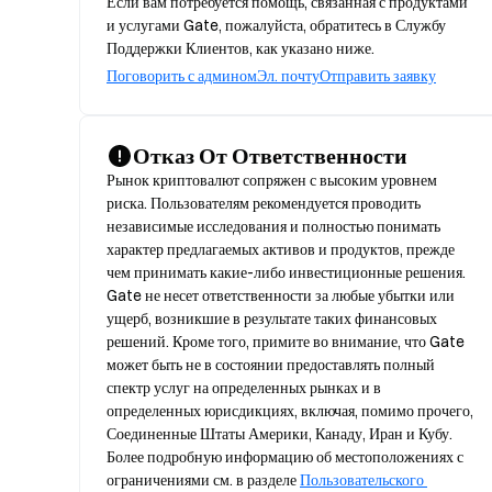
Если вам потребуется помощь, связанная с продуктами
и услугами Gate, пожалуйста, обратитесь в Службу
Поддержки Клиентов, как указано ниже.
Поговорить с админом
Эл. почту
Отправить заявку
Отказ От Ответственности
Рынок криптовалют сопряжен с высоким уровнем 
риска. Пользователям рекомендуется проводить 
независимые исследования и полностью понимать 
характер предлагаемых активов и продуктов, прежде 
чем принимать какие-либо инвестиционные решения. 
Gate не несет ответственности за любые убытки или 
ущерб, возникшие в результате таких финансовых 
решений. Кроме того, примите во внимание, что Gate 
может быть не в состоянии предоставлять полный 
спектр услуг на определенных рынках и в 
определенных юрисдикциях, включая, помимо прочего, 
Соединенные Штаты Америки, Канаду, Иран и Кубу. 
Более подробную информацию об местоположениях с 
ограничениями см. в разделе 
Пользовательского 