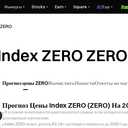
Фьючерсы
Stocks
Earn
Square
Еще
O ZERO
 Index ZERO ZERO
Прогноз цены ZERO
Вычислить
Новости
Ответы на ча
Прогноз Цены Index ZERO (ZERO) На 2
В условиях волатильности криптовалютного рынка, всем интересно напр
долгосрочной перспективе.
Index ZERO может достичь ₽2.16 с настоящего момента и до 2030 года.