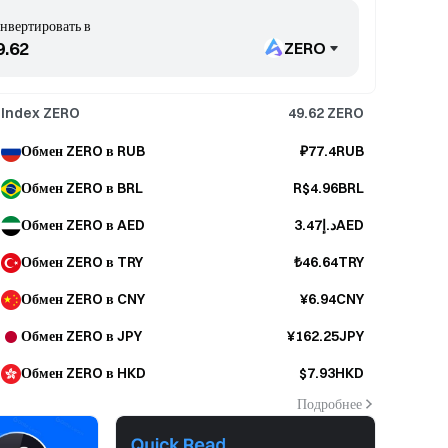
нвертировать в
ZERO
Index ZERO
49.62
ZERO
Обмен ZERO в RUB
₽77.4RUB
Обмен ZERO в BRL
R$4.96BRL
Обмен ZERO в AED
د.إ3.47AED
Обмен ZERO в TRY
₺46.64TRY
Обмен ZERO в CNY
¥6.94CNY
Обмен ZERO в JPY
¥162.25JPY
Обмен ZERO в HKD
$7.93HKD
Подробнее