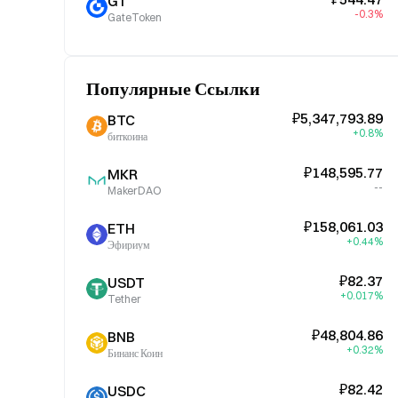
GT
-0.3%
GateToken
Популярные Ссылки
₽5,347,793.89
BTC
+0.8%
биткоина
₽148,595.77
MKR
--
MakerDAO
₽158,061.03
ETH
+0.44%
Эфириум
₽82.37
USDT
+0.017%
Tether
₽48,804.86
BNB
+0.32%
Бинанс Коин
₽82.42
USDC