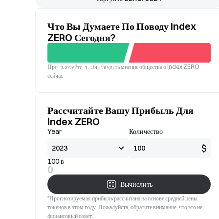
Что Вы Думаете По Поводу Index
ZERO Сегодня?
Проголосуйте, чтобы увидеть мнение общества о Index ZERO
Хорошо
Плохой
сейчас
Рассчитайте Вашу Прибыль Для
Index ZERO
Year
Количество
$
100 в
0
Вычислить
*Прогнозируемая прибыль рассчитана на основе средней цены
токенов в этом году. Пожалуйста, обратите внимание, что это не
финансовый совет.