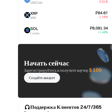
-0.01%
USDCoin
₽84.67
XRP
-1.16%
XRP
₽6,091.34
SOL
+1.48%
Солана
Начать сейчас
$ 100
Зарегистрируйтесь и получите ваучер
Создайте аккаунт
Поддержка Клиентов 24/7/365