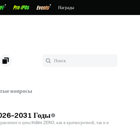
Награды
стые вопросы
026–2031 Годы
авление и цена Index ZERO, как в краткосрочной, так и в