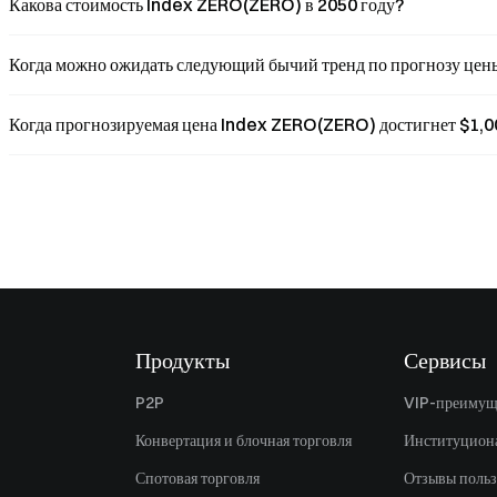
Какова стоимость Index ZERO(ZERO) в 2050 году?
Когда можно ожидать следующий бычий тренд по прогнозу це
Когда прогнозируемая цена Index ZERO(ZERO) достигнет $1,0
Продукты
Сервисы
P2P
VIP-преимущ
Конвертация и блочная торговля
Институцион
Спотовая торговля
Отзывы польз