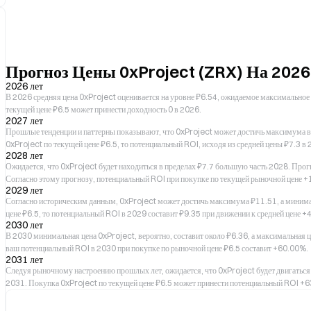
Прогноз Цены 0xProject (ZRX) На 202
2026 лет
В 2026 средняя цена 0xProject оценивается на уровне ₽6.54, ожидаемое максимальн
текущей цене ₽6.5 может принести доходность 0 в 2026.
2027 лет
Прошлые тенденции и паттерны показывают, что 0xProject может достичь максимума в ₽
0xProject по текущей цене ₽6.5, то потенциальный ROI, исходя из средней цены ₽7.3 в
2028 лет
Ожидается, что 0xProject будет находиться в пределах ₽7.7 большую часть 2028. Про
Согласно этому прогнозу, потенциальный ROI при покупке по текущей рыночной цене +
2029 лет
Согласно историческим данным, 0xProject может достичь максимума ₽11.51, а минимал
цене ₽6.5, то потенциальный ROI в 2029 составит ₽9.35 при движении к средней цене 
2030 лет
В 2030 минимальная цена 0xProject, вероятно, составит около ₽6.36, а максимальная ц
ваш потенциальный ROI в 2030 при покупке по рыночной цене ₽6.5 составит +60.00%.
2031 лет
Следуя рыночному настроению прошлых лет, ожидается, что 0xProject будет двигаться в
2031. Покупка 0xProject по текущей цене ₽6.5 может принести потенциальный ROI +63