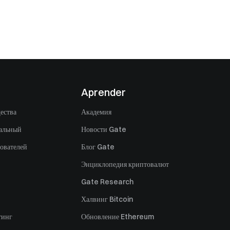
Aprender
ества
Академия
альный
Новости Gate
ователей
Блог Gate
Энциклопедия криптовалют
Gate Research
Халвинг Bitcoin
тинг
Обновление Ethereum