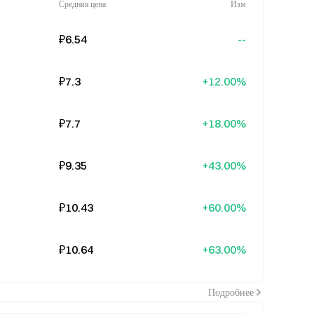
Средняя цена
Изм
₽6.54
--
₽7.3
+12.00%
₽7.7
+18.00%
₽9.35
+43.00%
₽10.43
+60.00%
₽10.64
+63.00%
Подробнее