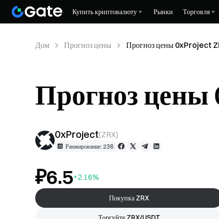
Купить криптовалюту
Рынки
Торговля
Дом
Прогноз цены
Прогноз цены 0xProject 
Прогноз цены 
0xProject
(
ZRX
)
Ранжирование: 238
₽6.5
+2.16%
Покупка ZRX
Торгуйте ZRX/USDT