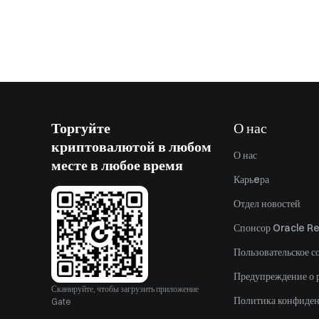
Торгуйте
О нас
криптовалютой в любом
О нас
месте в любое время
Карьeра
Отдел новостей
Спонсор Oracle Re
Пользовательское с
Предупреждение о 
Сканируйте, чтобы загрузить приложение
Политика конфиде
Gate