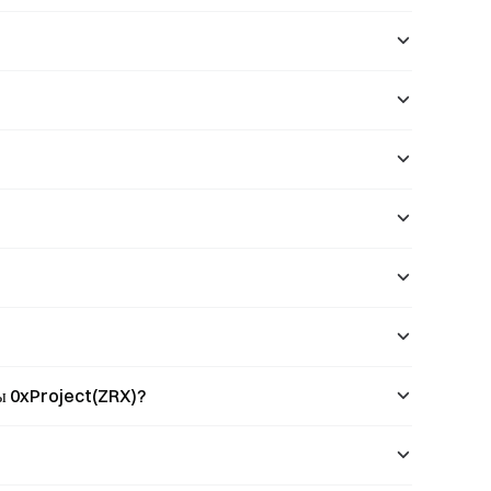
ны 0xProject(ZRX)?