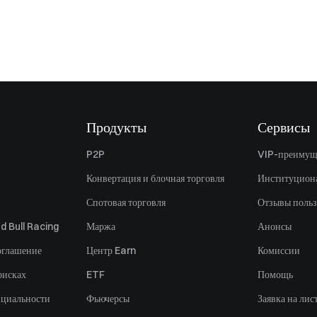
Продукты
Сервисы
P2P
VIP-преимущ
Конвертация и блочная торговля
Институцион
Спотовая торговля
Отзывы польз
d Bull Racing
Маржа
Анонсы
оглашение
Центр Earn
Комиссии
рисках
ETF
Помощь
нциальности
Фьючерсы
Заявка на лис