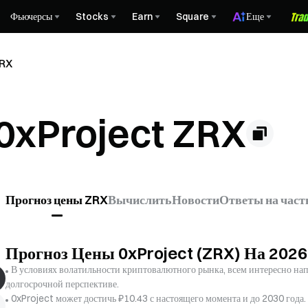
Фьючерсы
Stocks
Earn
Square
Еще
ZRX
0xProject ZRX
Прогноз цены ZRX
Вычислить
Новости
Ответы на част
Прогноз Цены 0xProject (ZRX) На 202
В условиях волатильности криптовалютного рынка, всем интересно напр
долгосрочной перспективе.
0xProject может достичь ₽10.43 с настоящего момента и до 2030 года.