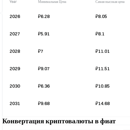
Year
Минимальная Цена
Самая высокая цена
2026
₽6.28
₽8.05
2027
₽5.91
₽8.1
2028
₽7
₽11.01
2029
₽9.07
₽11.51
2030
₽6.36
₽10.85
2031
₽9.68
₽14.68
Конвертация криптовалюты в фиат