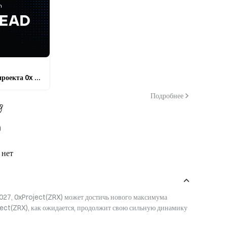
Аналитический обзор проекта 0x Protocol (ZRX): инвестиционные возможности и прогноз развития на 2025 год
Подробнее
 нет
027, 0xProject(ZRX) может достичь нового максимума 
ject(ZRX), как ожидается, продолжит свою сильную динамику 