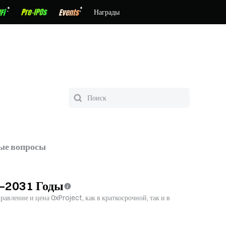
Награды
ые вопросы
6–2031 Годы
авление и цена 0xProject, как в краткосрочной, так и в