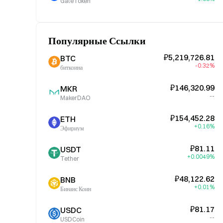
GateToken
Популярные Ссылки
₽5,219,726.81
BTC
-0.32%
биткоина
₽146,320.99
MKR
--
MakerDAO
₽154,452.28
ETH
+0.16%
Эфириум
₽81.11
USDT
+0.0049%
Tether
₽48,122.62
BNB
+0.01%
Бинанс Коин
₽81.17
USDC
--
USDCoin