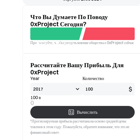
Что Вы Думаете По Поводу
0xProject Сегодня?
Проголосуйте, чтобы увидеть мнение общества о 0xProject сейчас
Хорошо
Плохой
Рассчитайте Вашу Прибыль Для
0xProject
Year
Количество
$
100 в
0
Вычислить
*Прогнозируемая прибыль рассчитана на основе средней цены
токенов в этом году. Пожалуйста, обратите внимание, что это не
финансовый совет.