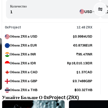
Количество
Ко
USD
0xProject
12.48
ZRX
Обмен ZRX в USD
$0.9984USD
Обмен ZRX в EUR
€0.8736EUR
Обмен ZRX в INR
₹95.47INR
Обмен ZRX в IDR
Rp18,010.13IDR
Обмен ZRX в CAD
$1.37CAD
Обмен ZRX в GBP
£0.7488GBP
Обмен ZRX в THB
฿33.32THB
Узнайте Больше О 0xProject (ZRX)