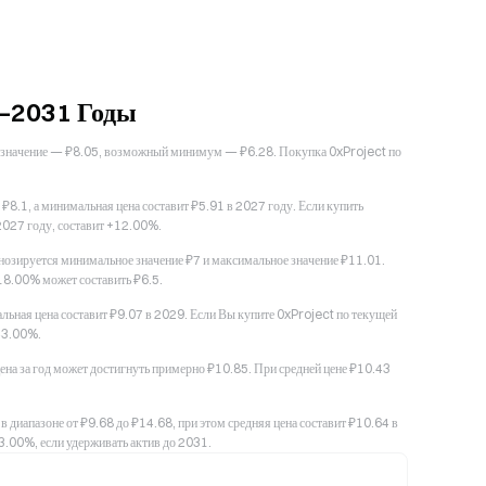
6–2031 Годы
ое значение — ₽8.05, возможный минимум — ₽6.28. Покупка 0xProject по
8.1, а минимальная цена составит ₽5.91 в 2027 году. Если купить
 2027 году, составит +12.00%.
гнозируется минимальное значение ₽7 и максимальное значение ₽11.01.
18.00% может составить ₽6.5.
ьная цена составит ₽9.07 в 2029. Если Вы купите 0xProject по текущей
+43.00%.
ена за год может достигнуть примерно ₽10.85. При средней цене ₽10.43
 диапазоне от ₽9.68 до ₽14.68, при этом средняя цена составит ₽10.64 в
.00%, если удерживать актив до 2031.