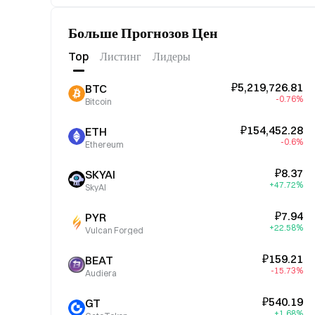
Больше Прогнозов Цен
Top
Листинг
Лидеры
₽5,219,726.81
BTC
-0.76%
Bitcoin
₽154,452.28
ETH
-0.6%
Ethereum
₽8.37
SKYAI
+47.72%
SkyAI
₽7.94
PYR
+22.58%
Vulcan Forged
₽159.21
BEAT
-15.73%
Audiera
₽540.19
GT
+1.68%