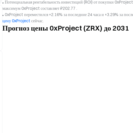
Потенциальная рентабельность инвестиций (ROI) от покупки 0xProject
максимум 0xProject составляет ₽202.77 .
0xProject переместился +2.16% за последние 24 часа и +3.29% за пос
цену 0xProject
сейчас.
Прогноз цены 0xProject (ZRX) до 2031