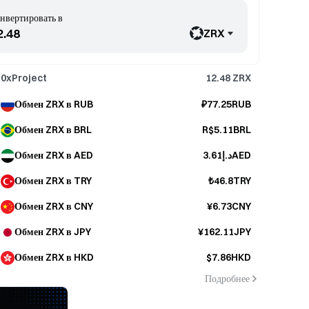
нвертировать в
ZRX
0xProject
12.48
ZRX
Обмен ZRX в RUB
₽77.25RUB
Обмен ZRX в BRL
R$5.11BRL
Обмен ZRX в AED
د.إ3.61AED
Обмен ZRX в TRY
₺46.8TRY
Обмен ZRX в CNY
¥6.73CNY
Обмен ZRX в JPY
¥162.11JPY
Обмен ZRX в HKD
$7.86HKD
Подробнее