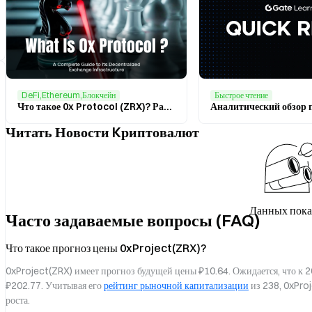
DeFi,Ethereum,Блокчейн
Быстрое чтение
Что такое 0x Protocol (ZRX)? Разбираемся в механизме децентрализованного торгового протокола и ончейн-сети ликвидности
Читать Новости Kриптовалют
Данных пока
Часто задаваемые вопросы (FAQ)
Что такое прогноз цены 0xProject(ZRX)?
0xProject(ZRX) имеет прогноз будущей цены ₽10.64. Ожидается, что к 2
₽202.77. Учитывая его 
рейтинг рыночной капитализации
 из 238, 0xPro
роста.