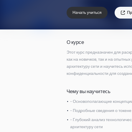
Начать учиться
Пр
О курсе
Этот курс предназначен для раск
как на новичков, так и на опытны
архитектуру сети и научитесь ис
конфиденциальности для создан
Чему вы научитесь
- Основополагающие концепции
- Подробные сведения о токене
- Глубокий анализ технологичес
архитектуру сети