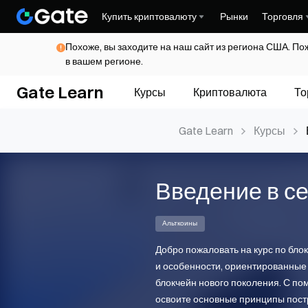
Купить криптовалюту
Рынки
Торговля
Похоже, вы заходите на наш сайт из региона США. По
в вашем регионе.
Gate Learn
Курсы
Криптовалюта
То
Gate Learn
Курсы
Введение в се
Альткоины
Добро пожаловать на курс по бло
и особенности, ориентированные
блокчейн нового поколения. С по
освоите основные принципы постр