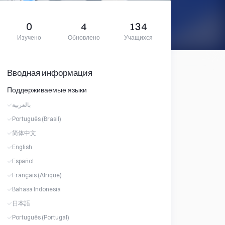
0
4
134
Изучено
Обновлено
Учащихся
Вводная информация
Поддерживаемые языки
بالعربية
Português (Brasil)
简体中文
English
Español
Français (Afrique)
Bahasa Indonesia
日本語
Português (Portugal)