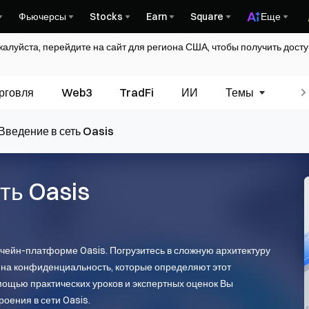
Фьючерсы
Stocks
Earn
Square
Еще
жалуйста, перейдите на сайт для региона США, чтобы получить дос
рговля
Web3
TradFi
ИИ
Темы
Гл
Введение в сеть Oasis
ть Oasis
кчейн-платформе Oasis. Погрузитесь в сложную архитектуру
 на конфиденциальность, которые определяют этот
мощью практических уроков и экспертных оценок Вы
оения в сети Oasis.