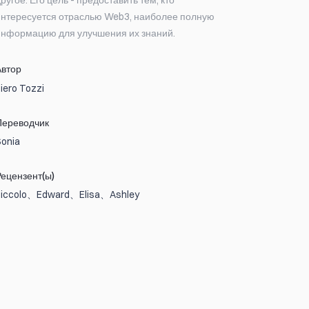
ругое. Его цель - предоставить тем, кто
интересуется отраслью Web3, наиболее полную
информацию для улучшения их знаний.
Автор
iero Tozzi
Переводчик
Sonia
Рецензент(ы)
Piccolo、Edward、Elisa、Ashley