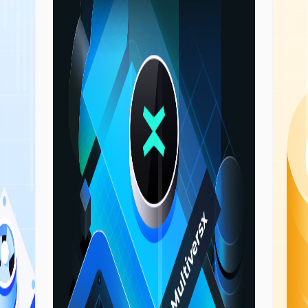
механизмы торговли, полезность
токенов и структуры управления. К
концу этого курса у Вас будет
прочная основа для того, чтобы
ориентироваться в динамичном и
захватывающем мире
криптовалютных деривативов, что
позволит Вам принимать
ации
обоснованные инвестиционные
решения и использовать
возможности этой быстро
развивающейся отрасли.