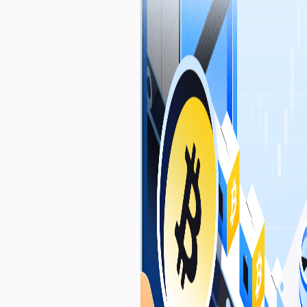
потенциале для революционной
проверки личности,
конфиденциальности и доверия.
Присоединяйтесь к нам в этом
познавательном исследовании и
вооружитесь опытом, который
поможет Вам ориентироваться в
динамичном ландшафте
децентрализованной идентифик
в цифровую эпоху.