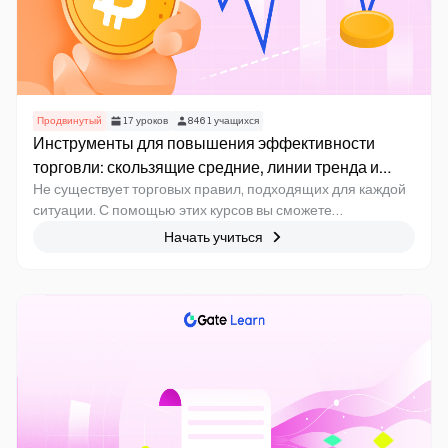
Продвинутый
17
уроков
8461
учащихся
Инструменты для повышения эффективности
торговли: скользящие средние, линии тренда и
Не существует торговых правил, подходящих для каждой
индикаторы
ситуации. С помощью этих курсов вы сможете
сформировать индивидуальную торговую стратегию,
Начать учиться
протестировать её и доработать на практике.