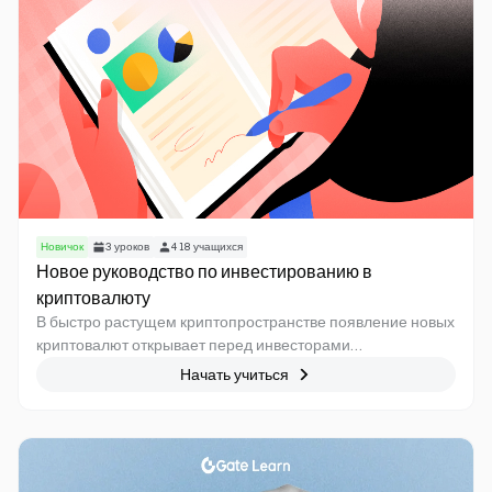
инвесторов.
Новичок
3
уроков
418
учащихся
Новое руководство по инвестированию в
криптовалюту
В быстро растущем криптопространстве появление новых
криптовалют открывает перед инвесторами
захватывающие возможности. Однако первичный рынок
Начать учиться
также несет в себе скрытые риски. Чтобы принимать
обоснованные инвестиционные решения и
минимизировать потери, необходимо освоить концепции
новых криптовалют, провести исследование рынка и
разобраться в таких показателях, как проектные команды,