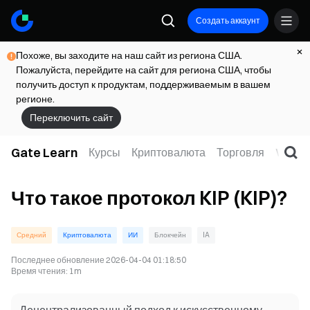
Создать аккаунт
Похоже, вы заходите на наш сайт из региона США.
Пожалуйста, перейдите на сайт для региона США, чтобы
получить доступ к продуктам, поддерживаемым в вашем
регионе.
Переключить сайт
Gate Learn
Курсы
Криптовалюта
Торговля
Web3
Что такое протокол KIP (KIP)?
Средний
Криптовалюта
ИИ
Блокчейн
IA
Последнее обновление
2026-04-04 01:18:50
Время чтения
:
1m