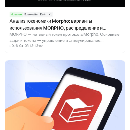
Новичок
Блокчейн
DeFi
+
1
Анализ токеномики Morpho: варианты
использования MORPHO, распределение и
MORPHO — нативный токен протокола Morpho. Основные
ценностное предложение
задачи токена — управление и стимулирование
2026-04-03 13:13:52
экосистемы. Механизмы распределения токенов и
система стимулов позволяют Morpho согласовывать
участие пользователей, развитие протокола и права
управления, создавая долгосрочный фреймворк
величины в децентрализованном кредитовании.