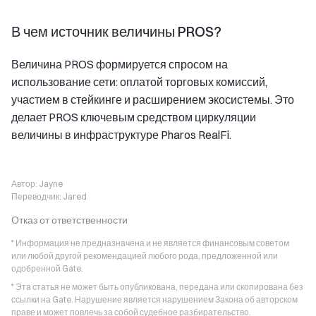
В чем источник величины PROS?
Величина PROS формируется спросом на
использование сети: оплатой торговых комиссий,
участием в стейкинге и расширением экосистемы. Это
делает PROS ключевым средством циркуляции
величины в инфраструктуре Pharos RealFi.
Автор:
Jayne
Переводчик:
Jared
Отказ от ответственности
* Информация не предназначена и не является финансовым советом
или любой другой рекомендацией любого рода, предложенной или
одобренной Gate.
* Эта статья не может быть опубликована, передана или скопирована без
ссылки на Gate. Нарушение является нарушением Закона об авторском
праве и может повлечь за собой судебное разбирательство.