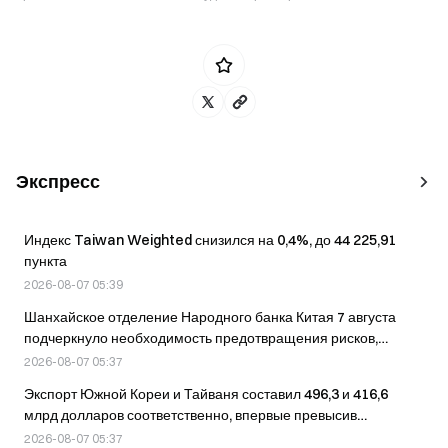
Экспресс
Индекс Taiwan Weighted снизился на 0,4%, до 44 225,91
пункта
2026-08-07 05:39
Шанхайское отделение Народного банка Китая 7 августа
подчеркнуло необходимость предотвращения рисков,
связанных с виртуальными валютами
2026-08-07 05:37
Экспорт Южной Кореи и Тайваня составил 496,3 и 416,6
млрд долларов соответственно, впервые превысив
показатель Японии в первом полугодии 2026 года.
2026-08-07 05:37