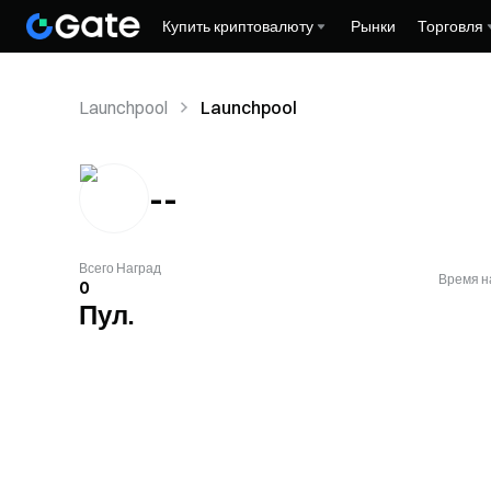
Купить криптовалюту
Рынки
Торговля
Launchpool
Launchpool
--
Всего Наград
Время н
0
Пул.