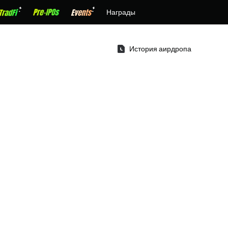
Награды
История аирдропа