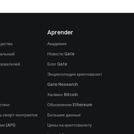
Aprender
щества
Академия
нальный
Новости Gate
зователей
Блог Gate
Энциклопедия криптовалют
Gate Research
Халвинг Bitcoin
стинг
Обновление Ethereum
ь смарт-контрактов
Большие данные
ам (API)
Цены на криптовалюту