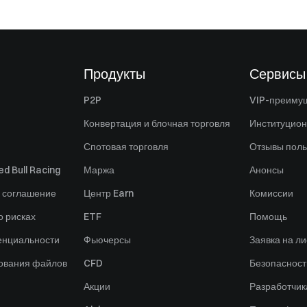
Продукты
Сервисы
P2P
VIP-преиму
Конвертация и блочная торговля
Институцио
Спотовая торговля
Отзывы поль
d Bull Racing
Маржа
Анонсы
 соглашение
Центр Earn
Комиссии
 рисках
ETF
Помощь
енциальности
Фьючерсы
Заявка на ли
зования файлов
CFD
Безопасност
Акции
Разработчик