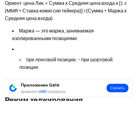
Ориент. цена Лик. = Сумма x Средняя цена входа x [1 ±
(MMR + Ставка комиссии тейкера)] / (Сумма + Маржа x
Средняя цена входа)
Маржа — это маржа, занимаемая
изолированными позициями.
при лонговой позиции, − при шортовой
позиции.
Приложение Gate
Скачать
Доверяют
45M
трейдеров
Режим хеджирования
Да
Нет
Бессрочный контракт USDT-M
Режим кросс-маржи