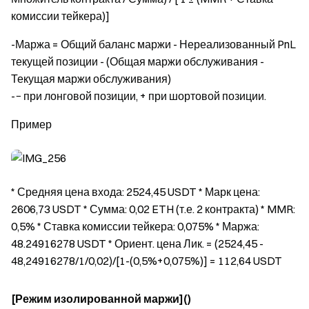
комиссии тейкера)]
-Маржа = Общий баланс маржи - Нереализованный PnL
текущей позиции - (Общая маржи обслуживания -
Текущая маржи обслуживания)
-− при лонговой позиции, + при шортовой позиции.
Пример
* Средняя цена входа: 2524,45 USDT * Марк цена:
2606,73 USDT * Сумма: 0,02 ETH (т.е. 2 контракта) * MMR:
0,5% * Ставка комиссии тейкера: 0,075% * Маржа:
48.24916278 USDT * Ориент. цена Лик. = (2524,45 -
48,24916278/1/0,02)/[1-(0,5%+0,075%)] = 112,64 USDT
[Режим изолированной маржи]()