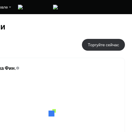
овле
ми
Торгуйте сейчас
ка Фин.