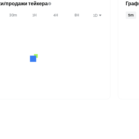
и/продажи тейкера
Граф
30m
1H
4H
8H
5m
1D