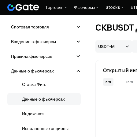
Торговля
Фьючерсы
Stocks
ET
CKBUSDT 
Спотовая торговля
Введение в фьючерсы
Правила фьючерсов
Открытый инт
Данные о фьючерсах
5m
15m
Ставка Фин.
Данные о фьючерсах
Индексная
Исполненные опционы