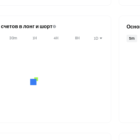
счетов в лонг и шорт
Осно
30m
1H
4H
8H
1D
5m