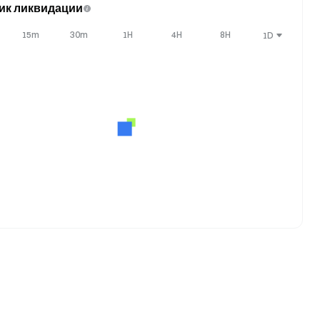
ик ликвидации
15m
30m
1H
4H
8H
1D