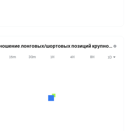
ношение лонговых/шортовых позиций крупног
йдера (позиции)
15m
30m
1H
4H
8H
1D