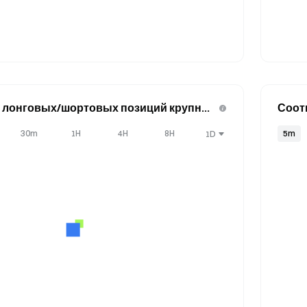
 лонговых/шортовых позиций крупных
Соот
ета)
о тре
30m
1H
4H
8H
5m
1D