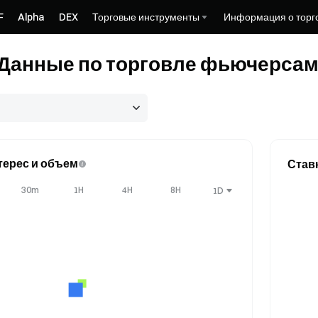
F
Alpha
DEX
Торговые инструменты
Информация о торг
Данные по торговле фьючерса
ерес и объем
Став
30m
1H
4H
8H
1D