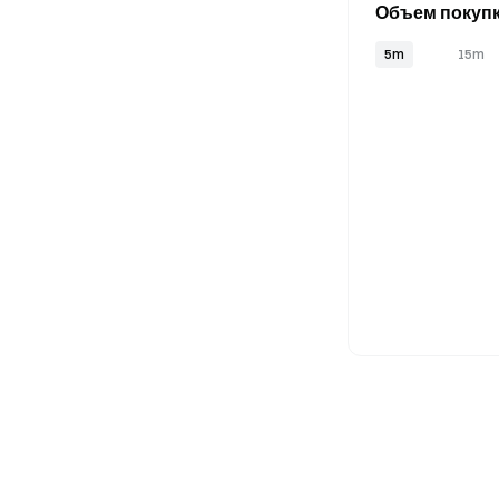
Объем покупк
5m
15m