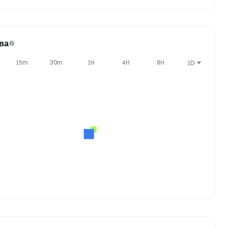
ва
15m
30m
1H
4H
8H
1D