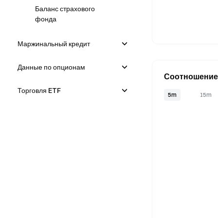
Баланс страхового
фонда
Маржинальный кредит
Данные по опционам
Соотношение
трейдеров (сч
Торговля ETF
5m
15m