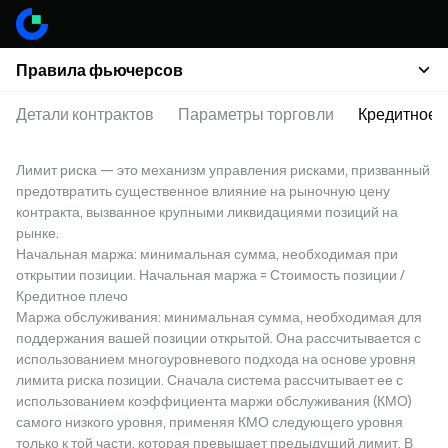
Правила фьючерсов
Детали контрактов
Параметры торговли
Кредитное 
Лимит риска — это механизм управления рисками, призванный
предотвратить существенное влияние на рыночную цену
контракта, вызванное крупными ликвидациями позиций на
рынке.
Начальная маржа: минимальная сумма, необходимая при
открытии позиции. Начальная маржа = Стоимость позиции /
Кредитное плечо
Маржа обслуживания: минимальная сумма, необходимая для
поддержания вашей позиции открытой. Она рассчитывается с
использованием многоуровневого подхода на основе уровня
лимита риска позиции. Сначала система рассчитывает ее с
использованием коэффициента маржи обслуживания (КМО)
самого низкого уровня, применяя КМО следующего уровня
только к той части, которая превышает предыдущий лимит. В