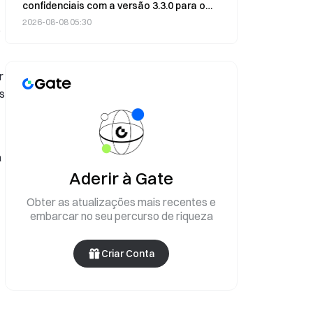
confidenciais com a versão 3.3.0 para o
mercado de ativos tokenizados $530M
2026-08-08 05:30
o
r
s
a
Aderir à Gate
Obter as atualizações mais recentes e
embarcar no seu percurso de riqueza
Criar Conta