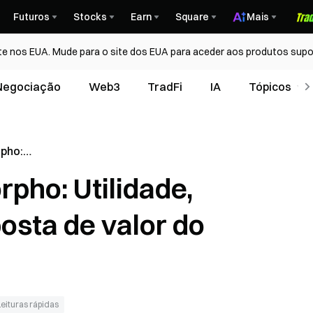
Futuros
Stocks
Earn
Square
Mais
te nos EUA. Mude para o site dos EUA para aceder aos produtos supo
Negociação
Web3
TradFi
IA
Tópicos
pho:
ção e
pho: Utilidade,
do
posta de valor do
Leituras rápidas