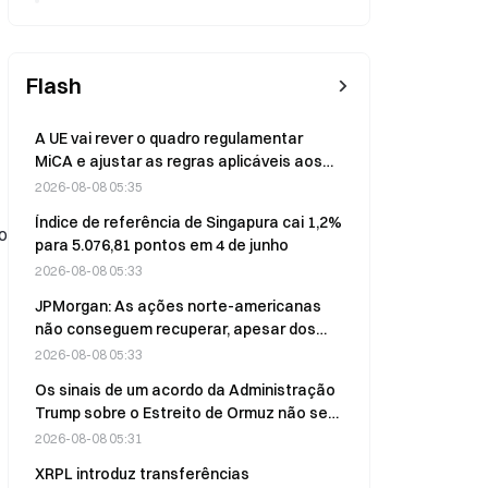
Flash
A UE vai rever o quadro regulamentar
MiCA e ajustar as regras aplicáveis aos
emissores de stablecoins sediados fora
2026-08-08 05:35
da UE.
Índice de referência de Singapura cai 1,2%
o
para 5.076,81 pontos em 4 de junho
2026-08-08 05:33
JPMorgan: As ações norte-americanas
não conseguem recuperar, apesar dos
fortes resultados do 2.º trimestre,
2026-08-08 05:33
enquanto os investidores estão atentos
Os sinais de um acordo da Administração
às despesas de capital
Trump sobre o Estreito de Ormuz não se
concretizam esta semana, deixando os
2026-08-08 05:31
mercados apreensivos
XRPL introduz transferências