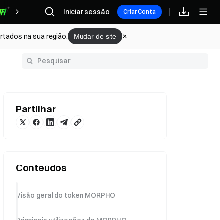
Iniciar sessão
Recompensas
Criar Conta
rtados na sua região.
Mudar de site
Glossário
Partilhar
Conteúdos
Visão geral do token MORPHO