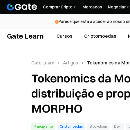
Comprar Cripto
Mercados
Negociar
Parece que está a aceder ao nosso si
Gate Learn
Cursos
Criptomoedas
Gate Learn
Artigos
Tokenomics da Mor
Utilidade, distribui
Tokenomics da Mor
proposta de valor 
MORPHO
distribuição e pro
MORPHO
Principiante
Criptomoedas
Blockchain
DeFi