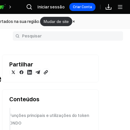
Iniciar sessão
Recompensas
Criar Conta
rtados na sua região.
Mudar de site
Glossário
Partilhar
e
Conteúdos
Funções principais e utilizações do token
ONDO