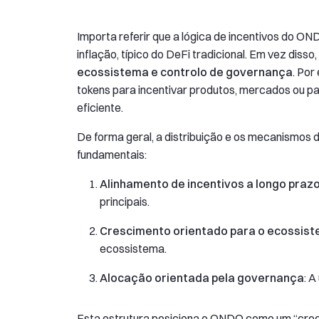
Importa referir que a lógica de incentivos do O
inflação, típico do DeFi tradicional. Em vez diss
ecossistema e controlo de governança
. Por
tokens para incentivar produtos, mercados ou p
eficiente.
De forma geral, a distribuição e os mecanismos
fundamentais:
Alinhamento de incentivos a longo praz
principais.
Crescimento orientado para o ecossis
ecossistema.
Alocação orientada pela governança
: A
Esta estrutura posiciona o ONDO como um “cred