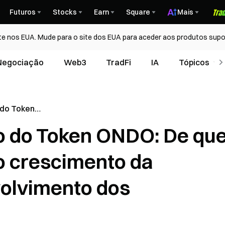
Futuros
Stocks
Earn
Square
Mais
te nos EUA. Mude para o site dos EUA para aceder aos produtos supo
Negociação
Web3
TradFi
IA
Tópicos
do Token
ma
 do Token ONDO: De qu
imento da
olvimento
o crescimento da
volvimento dos