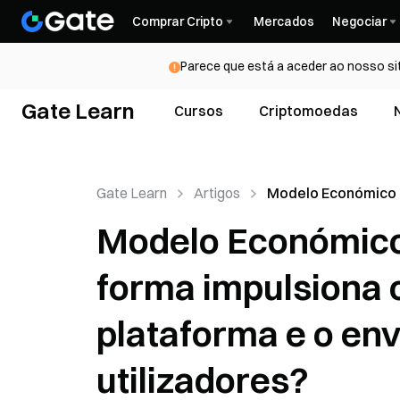
Comprar Cripto
Mercados
Negociar
Parece que está a aceder ao nosso si
Gate Learn
Cursos
Criptomoedas
Gate Learn
Artigos
Modelo Económico 
ONDO: De que for
Modelo Económico
impulsiona o cresc
plataforma e o env
forma impulsiona 
dos utilizadores?
plataforma e o en
utilizadores?