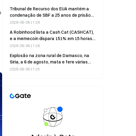
Tribunal de Recurso dos EUA mantém a
o
condenação de SBF a 25 anos de prisão
por sete crimes graves
2026-08-06 17:26
A Robinhood lista a Cash Cat (CASHCAT),
e a memecoin dispara 151% em 15 horas,
a 6 de agosto
2026-08-06 17:26
Explosão na zona rural de Damasco, na
Síria, a 6 de agosto, mata e fere várias
pessoas
2026-08-06 17:25