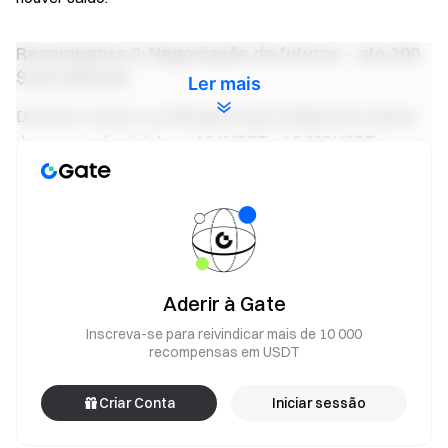
Recompensa 3: Negociação de futuros – até 200
$ por pessoa
Ler mais
Durante o evento, os utilizadores que realizem um volume
de negociação de futuros MU/USDT ≥ 10 000 USDT
partilham um prémio de 30 000 $, proporcionalmente ao seu
volume de negociação, com um máximo de 200 $ por
pessoa.
Ganhar rendimento com os fundos de futuros
Negociar a qualquer momento — as recompensas
Aderir à Gate
mantêm-se ativas com fundos flexíveis
Experimentar agora
Inscreva-se para reivindicar mais de 10 000
recompensas em USDT
Notas:
Criar Conta
Iniciar sessão
Os participantes devem clicar no botão [Participar