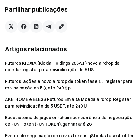
agora] na página do evento para se registar e concluir a
verificação de identidade para receber recompensas.
Partilhar publicações
Na [Recompensa 1], "novos negociadores de futuros"
refere-se a utilizadores que nunca realizaram
negociação de futuros desde o registo.
Durante o evento, é necessário selecionar o par de
Artigos relacionados
negociação de futuros perpétuos MU/USDT para
negociar. Volume de negociação = Montante de compra
Futuros KIOXIA (Kioxia Holdings 285A.T) novo airdrop de
+ Montante de venda.
moeda: registar para reivindicação de 5 US...
As recompensas serão distribuídas em USDT; todas
Futuros, ações e novo airdrop de token fase 11: registar para
as recompensas serão creditadas nas contas dos
reivindicação de 5 $, até 240 $ p...
utilizadores até 14 dias úteis após o fim do evento.
AKE, HOME e BLESS Futuros Em alta Moeda airdrop: Registar
para reivindicação de 5 USDT, até 240 U...
Se um utilizador participar noutros eventos
semelhantes na Gate ao mesmo tempo, apenas
Ecossistema de jogos on-chain: concorrência de negociação
receberá a recompensa de um evento.
de FUN Token (FUNTOKEN), ganhar até 26...
É estritamente proibido o registo em massa de
Evento de negociação de novos tokens gStocks fase 4: obter