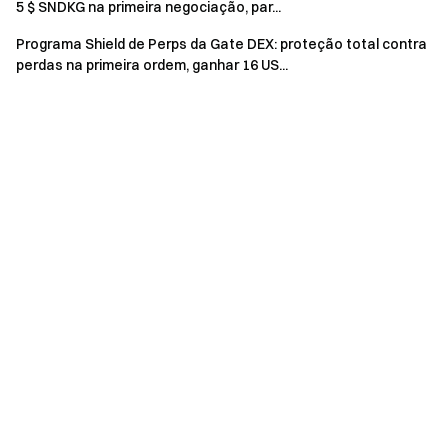
contas fictícias, manipulação maliciosa de volume, auto-
5 $ SNDKG na primeira negociação, par...
negociação, ordens combinadas e outros
Programa Shield de Perps da Gate DEX: proteção total contra
comportamentos fraudulentos. Várias contas
perdas na primeira ordem, ganhar 16 US...
pertencentes ao mesmo utilizador verificado serão
tratadas como uma única conta. As subcontas não são
elegíveis para participar neste evento.
Criadores de mercado, empresas, instituições, contas
de afiliados e subafiliados não são elegíveis para
participar neste evento.
Em caso de discrepância entre a versão traduzida e a
versão em inglês, prevalece a versão em inglês.
A Gate reserva-se o direito de interpretação final
deste evento.
Utilizadores no Reino Unido e noutras regiões
restritas podem não ter acesso a alguns ou a todos os
serviços (incluindo participação neste evento, jogos ou
competições). Para detalhes sobre regiões restritas,