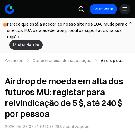
Criar Conta
Parece que está a aceder ao nosso site nos EUA. Mude para o
site dos EUA para aceder aos produtos suportados na sua
região.
Mudar de site
Anúncios
Concorrências de negociação
Airdrop de
moeda em
alta dos
Airdrop de moeda em alta dos
futuros MU:
registar para
futuros MU: registar para
reivindicação
de 5 $, até 240
reivindicação de 5 $, até 240 $
$ por pessoa
por pessoa
2026-05-28 07:41 (UTC)
8 286
visualizações