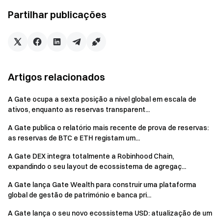
À medida que o mercado europeu de ativos digitais
Partilhar publicações
continua a amadurecer, a ligação entre a infraestrutura
financeira tradicional e as redes blockchain está a acelerar.
A procura institucional por canais fiduciários eficientes,
liquidez estável, pagamentos em conformidade e sistemas
de compensação e liquidação transfronteiriços continua a
crescer, impulsionando ainda mais a integração das
Artigos relacionados
finanças cripto com os mercados de capitais tradicionais. A
Gate continua a avançar no seu processo de conformidade
A Gate ocupa a sexta posição a nível global em escala de
ativos, enquanto as reservas transparent...
europeia. A Gate Europe, entidade do Gate Group em Malta,
obteve as licenças MiCA e PI sob supervisão da Malta
A Gate publica o relatório mais recente de prova de reservas:
Financial Services Authority (MFSA), reforçando ainda mais
as reservas de BTC e ETH registam um...
a sua estrutura global de conformidade.
A Gate DEX integra totalmente a Robinhood Chain,
expandindo o seu layout de ecossistema de agregaç...
Com o avanço das tendências de institucionalização, a
coordenação entre pagamentos, rampas fiduciárias de
A Gate lança Gate Wealth para construir uma plataforma
entrada/saída, liquidez OTC e capacidades de liquidação
global de gestão de património e banca pri...
on-chain está a tornar-se uma direção fundamental da
A Gate lança o seu novo ecossistema USD: atualização de um
infraestrutura no setor dos ativos digitais. Através do