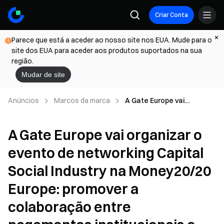
Criar Conta
Parece que está a aceder ao nosso site nos EUA. Mude para o
site dos EUA para aceder aos produtos suportados na sua
região.
Mudar de site
Anúncios
Marcos da marca
A Gate Europe vai
organizar o evento de
networking Capital Social
A Gate Europe vai organizar o
Industry na Money20/20
Europe: promover a
evento de networking Capital
colaboração entre
pagamentos institucionais
Social Industry na Money20/20
e infraestruturas de ativos
digitais
Europe: promover a
colaboração entre