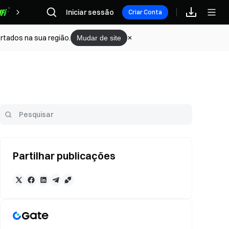
Iniciar sessão
Recompensas
Criar Conta
rtados na sua região.
Mudar de site
Partilhar publicações