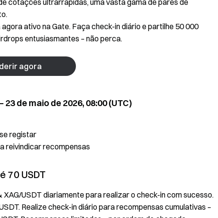
e de cotações ultrarrápidas, uma vasta gama de pares de
to.
ora ativo na Gate. Faça check-in diário e partilhe 50 000
rdrops entusiasmantes – não perca.
derir agora
– 23 de maio de 2026, 08:00 (UTC)
se registar
ra reivindicar recompensas
té 70 USDT
 XAG/USDT diariamente para realizar o check-in com sucesso.
SDT. Realize check-in diário para recompensas cumulativas –