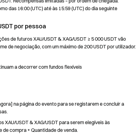
0 USDT. Recompensas limitadas – por ordem de chegada.
como das 16:00 (UTC) até às 15:59 (UTC) do dia seguinte
USDT por pessoa
nsações de futuros XAU/USDT & XAG/USDT ≥ 5 000 USDT vão
ume de negociação, com um máximo de 200 USDT por utilizador.
nuam a decorrer com fundos flexíveis
agora] na página do evento para se registarem e concluir a
sas.
tuos XAU/USDT & XAG/USDT para serem elegíveis às
e de compra + Quantidade de venda.