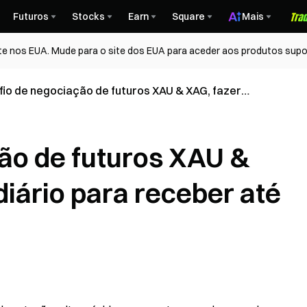
Futuros
Stocks
Earn
Square
Mais
te nos EUA. Mude para o site dos EUA para aceder aos produtos supo
io de negociação de futuros XAU & XAG, fazer
-in diário para receber até 270 USDT
ão de futuros XAU &
diário para receber até