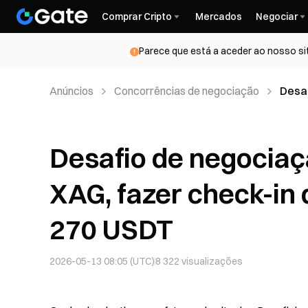
Comprar Cripto
Mercados
Negociar
Parece que está a aceder ao nosso si
Anúncios
Concorrências de negociação
Desaf
check
Desafio de negociaç
XAG, fazer check-in 
270 USDT
2026-05-13 08:05 (UTC)
8 322
visualizações