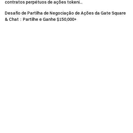
contratos perpétuos de ações tokeni...
As recompensas em WLFI deste evento serão
distribuídas sob a forma de airdrop de tokens. As
Desafio de Partilha de Negociação de Ações da Gate Square
& Chat：Partilhe e Ganhe $150,000+
recompensas do Evento 1 serão creditadas em tempo
real. As quotas são limitadas e atribuídas por ordem de
chegada, sujeitas à distribuição efetiva; se a
recompensa não for creditada, significa que o prémio
total foi esgotado. As recompensas dos Eventos 2 e 3
serão distribuídas nas contas dos utilizadores até 14
dias úteis após o fim do evento.
Para ser elegível às recompensas, o referenciador
deve inscrever-se utilizando o código de referência
exclusivo do referenciador.
São estritamente proibidas quaisquer ações
fraudulentas, incluindo registo em massa de contas,
negociação maliciosa, auto-negociação e negociação
coordenada. Várias contas com a mesma informação
de identidade serão consideradas como a mesma