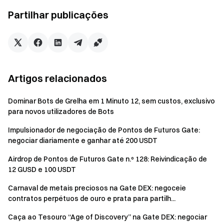
Negociação à vista acumulada ≥ 1 000 USDT
Partilhar publicações
Negociação de futuros acumulada ≥ 5 000 USDT
Negociação TradFi acumulada ≥ 1 000 USDT
Notas:
Artigos relacionados
Os participantes devem registar-se clicando no botão
Dominar Bots de Grelha em 1 Minuto 12, sem custos, exclusivo
[Inscrever-se agora] na página do evento e concluir a
para novos utilizadores de Bots
verificação de identidade para serem elegíveis às
recompensas.
Impulsionador de negociação de Pontos de Futuros Gate:
negociar diariamente e ganhar até 200 USDT
Recomenda-se utilizar o botão [Concluir agora] na
Airdrop de Pontos de Futuros Gate n.º 128: Reivindicação de
página do evento para finalizar as tarefas de referência,
12 GUSD e 100 USDT
o que ajuda a garantir o acompanhamento e liquidação
em tempo real do progresso das tarefas.
Carnaval de metais preciosos na Gate DEX: negoceie
contratos perpétuos de ouro e prata para partilh...
Volume de negociação = Volume de compra + Volume
de venda
Caça ao Tesouro “Age of Discovery” na Gate DEX: negociar