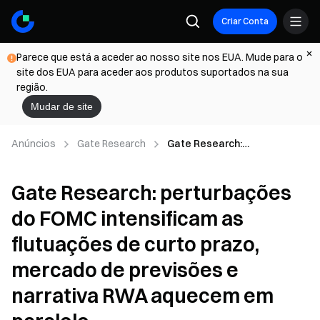
Criar Conta
Parece que está a aceder ao nosso site nos EUA. Mude para o
site dos EUA para aceder aos produtos suportados na sua
região.
Mudar de site
Anúncios
Gate Research
Gate Research:
perturbações do FOMC
intensificam as flutuações de
Gate Research: perturbações
curto prazo, mercado de
previsões e narrativa RWA
do FOMC intensificam as
aquecem em paralelo
flutuações de curto prazo,
mercado de previsões e
narrativa RWA aquecem em