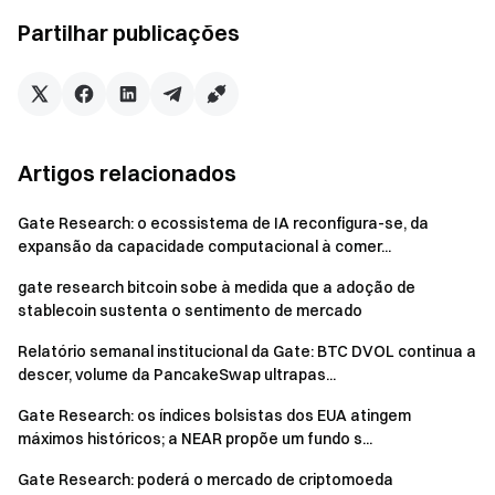
volatilidade da FOMC pesa sobre a negociação de curto
Partilhar publicações
prazo, mercados de previsões e narrativas RWA ganham
tração
Gate Research
é uma plataforma abrangente de
investigação em blockchain e criptomoedas que
disponibiliza conteúdos aprofundados aos leitores, incluindo
Artigos relacionados
análise técnica, informações de mercado, investigação
setorial, previsão de tendências e análise de políticas
Gate Research: o ecossistema de IA reconfigura-se, da
expansão da capacidade computacional à comer...
macroeconómicas.
gate research bitcoin sobe à medida que a adoção de
Isenção de responsabilidade
stablecoin sustenta o sentimento de mercado
Relatório semanal institucional da Gate: BTC DVOL continua a
Investir nos mercados de criptomoedas envolve um risco
descer, volume da PancakeSwap ultrapas...
elevado. Recomenda-se aos utilizadores que realizem a
sua própria investigação e compreendam totalmente a
Gate Research: os índices bolsistas dos EUA atingem
natureza dos ativos e produtos antes de tomarem qualquer
máximos históricos; a NEAR propõe um fundo s...
decisão de investimento.
A Gate
não se responsabiliza por
Gate Research: poderá o mercado de criptomoeda
quaisquer perdas ou danos resultantes dessas decisões.