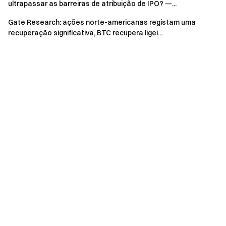
ultrapassar as barreiras de atribuição de IPO? —...
Gate Research: ações norte-americanas registam uma
recuperação significativa, BTC recupera ligei...
Equipa Gate
30 de abril de 2026
O seu Portal para as criptomoedas
Negoceie mais de 4,900 criptomoedas de forma segura,
rápida, e fácil
Comece hoje mesmo
Registe-se
e reivindique até 10 000$ em recompensas de
boas-vindas
Convide um amigo
e ganhe 40% de comissão
Mantenha-se ligado
Visite o site oficial da Gate
Transfira a App | Versão Desktop da Gate
Siga-nos no X (Twitter)
para mais bónus