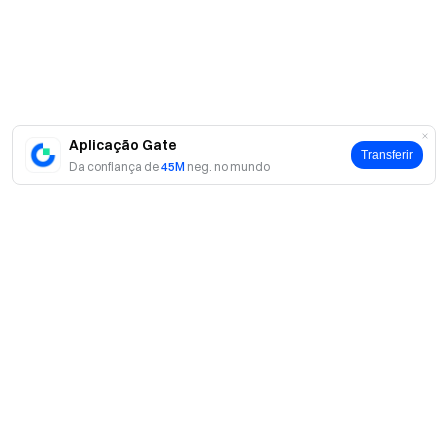
Participe na nossa comunidade no Telegram
para discutir
tópicos em tendência
Interaja com a nossa comunidade global
para obter os
insights mais recentes
Transparência e Segurança
Verifique a nossa Prova de Reserva de 100%
Aplicação Gate
Transferir
Da confiança de
45M
neg. no mundo
Sobre
Sobre nós
Produtos