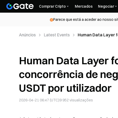
Comprar Cripto
Mercados
Negociar
Parece que está a aceder ao nosso si
Anúncios
Latest Events
Human Data Layer fo
ganhar até 830 USDT
Human Data Layer fo
concorrência de neg
USDT por utilizador
2026-04-21 06:47 (UTC)
9 952
visualizações