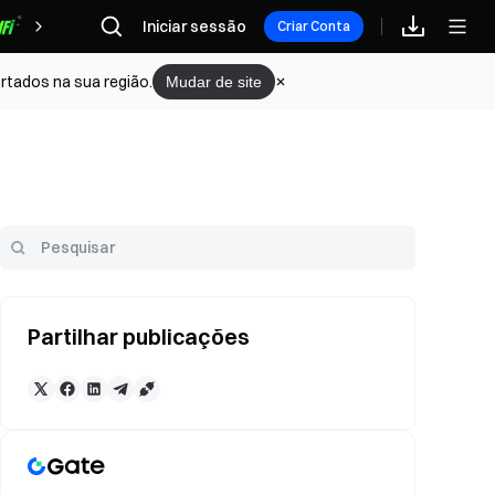
Iniciar sessão
Recompensas
Criar Conta
rtados na sua região.
Mudar de site
Partilhar publicações