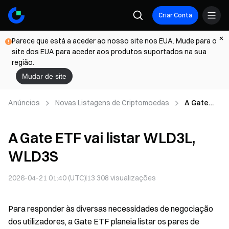
Criar Conta
Parece que está a aceder ao nosso site nos EUA. Mude para o
site dos EUA para aceder aos produtos suportados na sua
região.
Mudar de site
Anúncios
Novas Listagens de Criptomoedas
A Gate
ETF vai
listar
A Gate ETF vai listar WLD3L,
WLD3L,
WLD3S
WLD3S
2026-04-21 01:40 (UTC)
13 308
visualizações
Para responder às diversas necessidades de negociação
dos utilizadores, a Gate ETF planeia listar os pares de