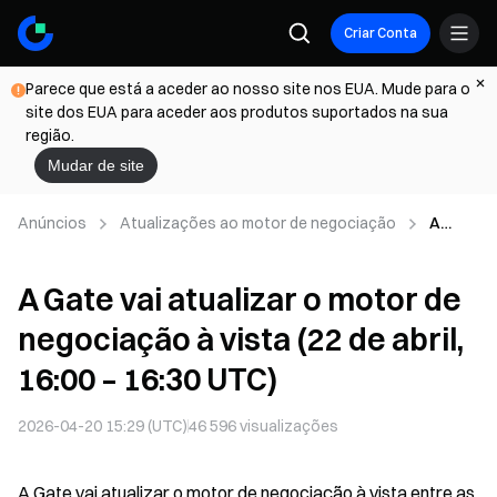
Criar Conta
Parece que está a aceder ao nosso site nos EUA. Mude para o
site dos EUA para aceder aos produtos suportados na sua
região.
Mudar de site
Anúncios
Atualizações ao motor de negociação
A
Gate
vai
A Gate vai atualizar o motor de
atuali
zar o
negociação à vista (22 de abril,
motor
de
16:00 – 16:30 UTC)
negoci
ação
2026-04-20 15:29 (UTC)
46 596
visualizações
à vista
(22 de
abril,
A Gate vai atualizar o motor de negociação à vista entre as