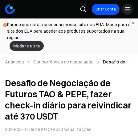
Criar Conta
Parece que está a aceder ao nosso site nos EUA. Mude para o
site dos EUA para aceder aos produtos suportados na sua
região.
Mudar de site
Anúncios
Concorrências de negociação
Desafio de
Negociação
de Futuros
Desafio de Negociação de
TAO & PEPE,
fazer check-in
Futuros TAO & PEPE, fazer
diário para
reivindicar até
check-in diário para reivindicar
370 USDT
até 370 USDT
2026-03-31 08:49 (UTC)
9 583
visualizações