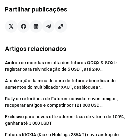
Negocie a qualquer momento — as recompensas mantêm-
Partilhar publicações
se ativas com fundos flexíveis
Experimentar agora
Notas:
Artigos relacionados
Os participantes devem clicar no botão [Participar
agora] na página do evento para se registarem e
Airdrop de moedas em alta dos futuros QQQX & SOXL:
concluir a verificação de identidade para receberem as
registar para reivindicação de 5 USDT, até 240...
recompensas.
Atualização da mina de ouro de futuros: beneficiar de
Os utilizadores devem negociar futuros perpétuos
aumentos do multiplicador XAUT, desbloquear...
TAO/USDT & PEPE/USDT para serem elegíveis às
Rally de referência de Futuros: convidar novos amigos,
recompensas. Volume de Negociação = Montante de
recuperar antigos e competir por 121 000 USD...
Compra + Montante de Venda.
Exclusivo para novos utilizadores: taxa de vitória de 100%,
Para a Recompensa 2, apenas depósitos de TAO &
ganhar até 1 000 USDT
PEPE são considerados válidos. Depósito Líquido =
Futuros KIOXIA (Kioxia Holdings 285A.T) novo airdrop de
Total de depósitos durante o período do evento − Total