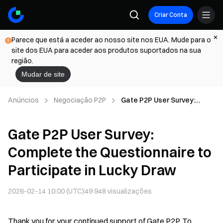
Criar Conta
Parece que está a aceder ao nosso site nos EUA. Mude para o
site dos EUA para aceder aos produtos suportados na sua
região.
Mudar de site
Anúncios
Negociação P2P
Gate P2P User Survey:
Complete the
Questionnaire to
Gate P2P User Survey:
Participate in Lucky Draw
Complete the Questionnaire to
Participate in Lucky Draw
2026-02-14 10:00 (UTC)
49 948
visualizações
Thank you for your continued support of Gate P2P. To