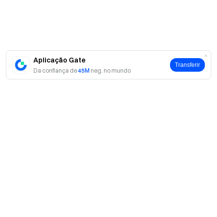
Aplicação Gate
Transferir
Da confiança de
45M
neg. no mundo
Sobre
Sobre nós
Produtos
Carreiras
P2P