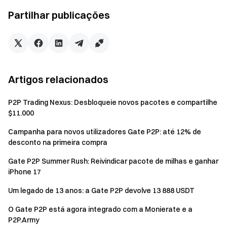
Transparência e Segurança
Partilhar publicações
Verifique a nossa Prova de Reserva de 100%
Artigos relacionados
P2P Trading Nexus: Desbloqueie novos pacotes e compartilhe
$11.000
Campanha para novos utilizadores Gate P2P: até 12% de
desconto na primeira compra
Gate P2P Summer Rush: Reivindicar pacote de milhas e ganhar
iPhone 17
Um legado de 13 anos: a Gate P2P devolve 13 888 USDT
O Gate P2P está agora integrado com a Monierate e a
P2P.Army