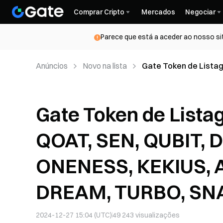
Comprar Cripto
Mercados
Negociar
Parece que está a aceder ao nosso si
Anúncios
Novo na lista
Gate Token de Listag
ROPIRITO, ONENESS,
Gate Token de Listage
QOAT, SEN, QUBIT, 
ONENESS, KEKIUS, 
DREAM, TURBO, SN
2024-12-27 15:04 (UTC)
49 243
visualizações