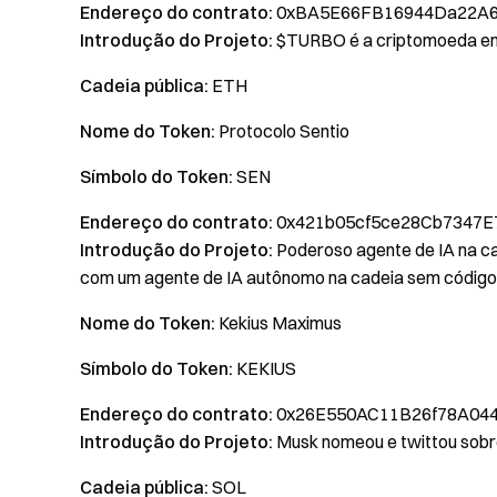
Endereço do contrato:
0xBA5E66FB16944Da22A6
Introdução do Projeto:
$TURBO é a criptomoeda em
Cadeia pública:
ETH
Nome do Token:
Protocolo Sentio
Símbolo do Token:
SEN
Endereço do contrato:
0x421b05cf5ce28Cb7347E
Introdução do Projeto:
Poderoso agente de IA na cad
com um agente de IA autônomo na cadeia sem código
Nome do Token:
Kekius Maximus
Símbolo do Token:
KEKIUS
Endereço do contrato:
0x26E550AC11B26f78A044
Introdução do Projeto:
Musk nomeou e twittou sobr
Cadeia pública:
SOL