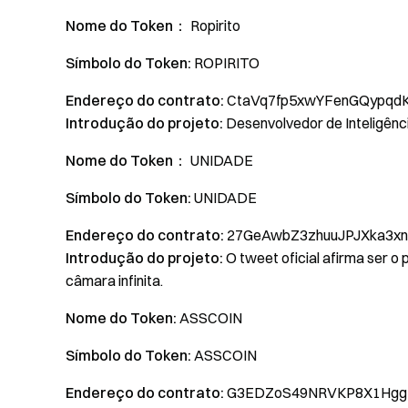
Nome do Token：
Ropirito
Símbolo do Token:
ROPIRITO
Endereço do contrato:
CtaVq7fp5xwYFenGQypqd
Introdução do projeto:
Desenvolvedor de Inteligência
Nome do Token：
UNIDADE
Símbolo do Token:
UNIDADE
Endereço do contrato:
27GeAwbZ3zhuuJPJXka3xn
Introdução do projeto:
O tweet oficial afirma ser o
câmara infinita.
Nome do Token:
ASSCOIN
Símbolo do Token:
ASSCOIN
Endereço do contrato:
G3EDZoS49NRVKP8X1HggH