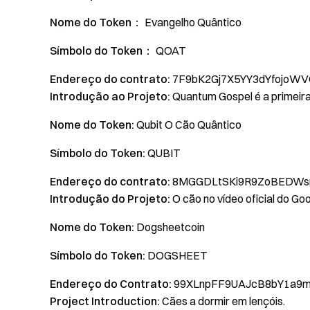
Nome do Token：
Evangelho Quântico
Símbolo do Token：
QOAT
Endereço do contrato:
7F9bK2Gj7X5YY3dYfojoWV
Introdução ao Projeto:
Quantum Gospel é a primeir
Nome do Token:
Qubit O Cão Quântico
Símbolo do Token:
QUBIT
Endereço do contrato:
8MGGDLtSKi9R9ZoBEDWs
Introdução do Projeto:
O cão no vídeo oficial do Go
Nome do Token:
Dogsheetcoin
Símbolo do Token:
DOGSHEET
Endereço do Contrato:
99XLnpFF9UAJcB8bY1a9mm
Project Introduction:
Cães a dormir em lençóis.