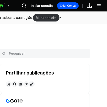
Iniciar sessão
Recompensas
Criar Conta
rtados na sua região.
Mudar de site
Partilhar publicações