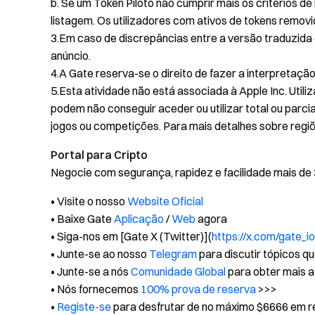
b. Se um Token Piloto não cumprir mais os critérios d
listagem. Os utilizadores com ativos de tokens remov
3.Em caso de discrepâncias entre a versão traduzida 
anúncio.
4.A Gate reserva-se o direito de fazer a interpretação 
5.Esta atividade não está associada à Apple Inc. Utiliz
podem não conseguir aceder ou utilizar total ou parcia
jogos ou competições. Para mais detalhes sobre regiõe
Portal para Cripto
Negocie com segurança, rapidez e facilidade mais de
• Visite o nosso
Website Oficial
• Baixe Gate
Aplicação
/
Web
agora
• Siga-nos em [Gate X (Twitter)](
https://x.com/gate_io
• Junte-se ao nosso
Telegram
para discutir tópicos q
• Junte-se a nós
Comunidade Global
para obter mais a
• Nós fornecemos
100% prova de reserva
>>>
•
Registe-se
para desfrutar de no máximo $6666 em r