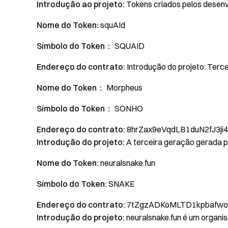
Introdução ao projeto:
Tokens criados pelos desenv
Nome do Token:
squAId
Símbolo do Token：
SQUAID
Endereço do contrato:
Introdução do projeto: Terc
Nome do Token：
Morpheus
Símbolo do Token：
SONHO
Endereço do contrato:
8hrZax9eVqdLB1duN2fJ3j
Introdução do projeto:
A terceira geração gerada p
Nome do Token:
neuralsnake.fun
Símbolo do Token:
SNAKE
Endereço do contrato:
7tZgzADKoMLTD1kpbafw
Introdução do projeto:
neuralsnake.fun é um organism