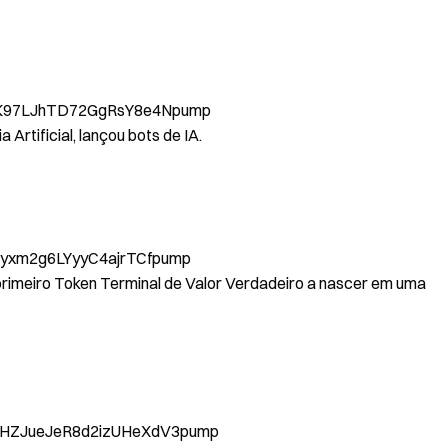
K97LJhTD72GgRsY8e4Npump
 Artificial, lançou bots de IA.
yxm2g6LYyyC4ajrTCfpump
 primeiro Token Terminal de Valor Verdadeiro a nascer em uma
ZJueJeR8d2izUHeXdV3pump