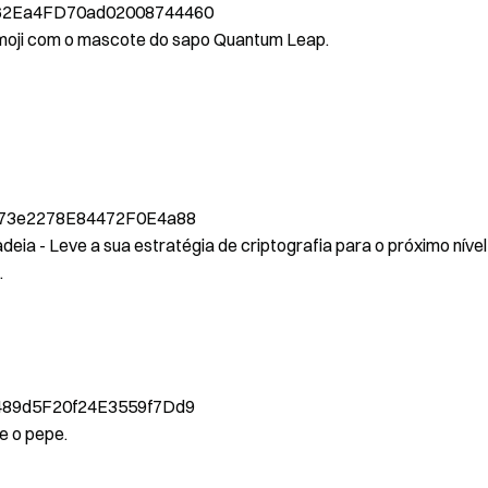
2Ea4FD70ad02008744460
oji com o mascote do sapo Quantum Leap.
73e2278E84472F0E4a88
eia - Leve a sua estratégia de criptografia para o próximo nível
.
89d5F20f24E3559f7Dd9
e o pepe.