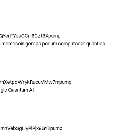
QYerFYcaGCni6Czt8Xpump
a memecoin gerada por um computador quântico.
rhXetpdWrykRucuVMw7mpump
ogle Quantum AI.
nVebSgLiyPiPjx8GY2pump