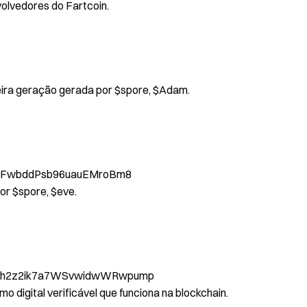
olvedores do Fartcoin.
eira geração gerada por $spore, $Adam.
i4FwbddPsb96uauEMroBm8
or $spore, $eve.
oh2z2ik7a7WSvwidwWRwpump
o digital verificável que funciona na blockchain.