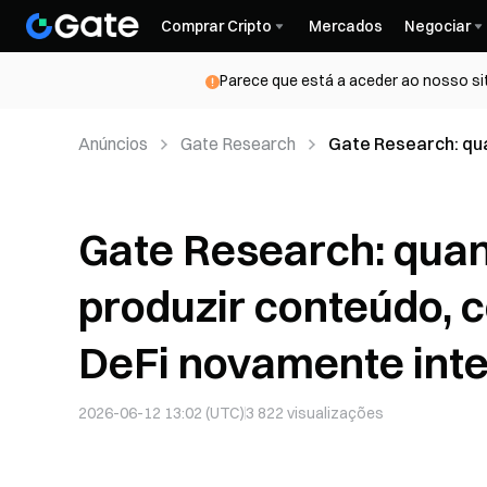
Comprar Cripto
Mercados
Negociar
Parece que está a aceder ao nosso si
Anúncios
Gate Research
Gate Research: qu
os hooks tornam o
Gate Research: quan
produzir conteúdo, 
DeFi novamente int
2026-06-12 13:02 (UTC)
3 822
visualizações