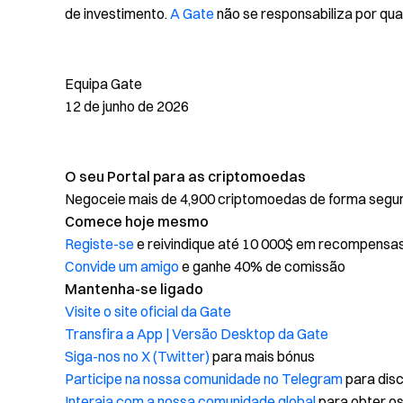
de investimento.
A Gate
não se responsabiliza por qua
Equipa Gate
12 de junho de 2026
O seu Portal para as criptomoedas
Negoceie mais de 4,900 criptomoedas de forma segura,
Comece hoje mesmo
Registe-se
e reivindique até 10 000$ em recompensa
Convide um amigo
e ganhe 40% de comissão
Mantenha-se ligado
Visite o site oficial da Gate
Transfira a App | Versão Desktop da Gate
Siga-nos no X (Twitter)
para mais bónus
Participe na nossa comunidade no Telegram
para disc
Interaja com a nossa comunidade global
para obter os