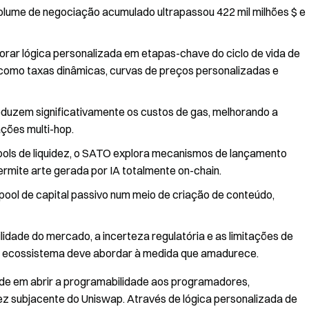
volume de negociação acumulado ultrapassou 422 mil milhões $ e
ar lógica personalizada em etapas-chave do ciclo de vida de
es como taxas dinâmicas, curvas de preços personalizadas e
reduzem significativamente os custos de gas, melhorando a
ções multi-hop.
ols de liquidez, o SATO explora mecanismos de lançamento
ermite arte gerada por IA totalmente on-chain.
pool de capital passivo num meio de criação de conteúdo,
ilidade do mercado, a incerteza regulatória e as limitações de
 ecossistema deve abordar à medida que amadurece.
side em abrir a programabilidade aos programadores,
dez subjacente do Uniswap. Através de lógica personalizada de