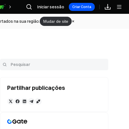
Iniciar sessão
Recompensas
Criar Conta
rtados na sua região.
Mudar de site
Partilhar publicações