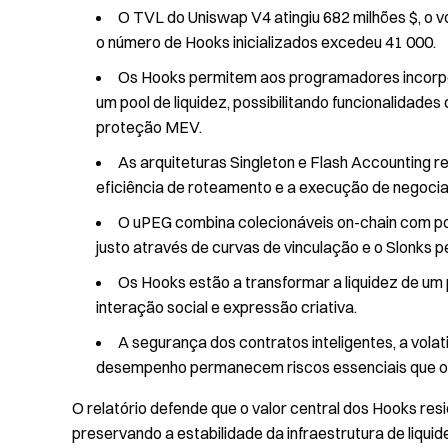
O TVL do Uniswap V4 atingiu 682 milhões $, o 
o número de Hooks inicializados excedeu 41 000.
Os Hooks permitem aos programadores incorpor
um pool de liquidez, possibilitando funcionalidad
proteção MEV.
As arquiteturas Singleton e Flash Accounting 
eficiência de roteamento e a execução de negocia
O uPEG combina colecionáveis on-chain com po
justo através de curvas de vinculação e o Slonks p
Os Hooks estão a transformar a liquidez de um 
interação social e expressão criativa.
A segurança dos contratos inteligentes, a volat
desempenho permanecem riscos essenciais que o
O relatório defende que o valor central dos Hooks re
preservando a estabilidade da infraestrutura de liqui