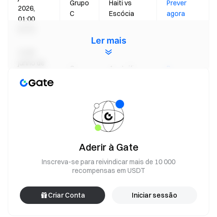
Grupo
Haiti vs
Prever
2026,
C
Escócia
agora
01:00
(UTC)
Ler mais
14 de
junho de
Grupo
Austrália vs
Prever
2026,
D
Turquia
agora
04:00
(UTC)
Benefício 1: Participar nas previsões diárias dos
jogos-chave do Campeonato do Mundo e
Aderir à Gate
partilhar 35 000 USDT em recompensas
Inscreva-se para reivindicar mais de 10 000
Durante a atividade, a Gate vai selecionar 35 jogos-chave e
recompensas em USDT
eventos em alta ao longo do calendário do Campeonato do
Mundo como jogos de desafio designados, com um prémio
Criar Conta
Iniciar sessão
de 1 000 USDT para cada jogo, partilhando um total