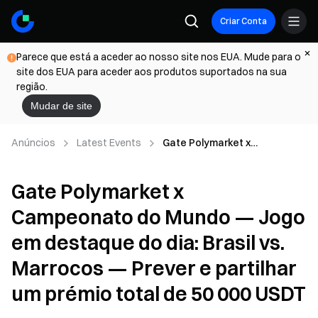
Criar Conta
Parece que está a aceder ao nosso site nos EUA. Mude para o
site dos EUA para aceder aos produtos suportados na sua
região.
Mudar de site
Anúncios
Latest Events
Gate Polymarket x
Campeonato do Mundo —
Jogo em destaque do dia:
Gate Polymarket x
Brasil vs. Marrocos — Prever e
partilhar um prémio total de 50
Campeonato do Mundo — Jogo
000 USDT
em destaque do dia: Brasil vs.
Marrocos — Prever e partilhar
um prémio total de 50 000 USDT