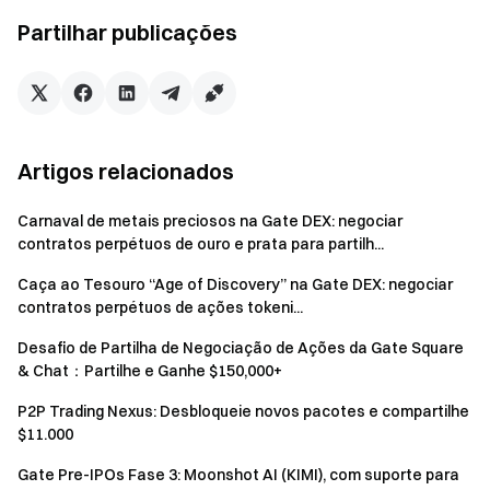
acumulado de 35 000 USDT em recompensas.
Após o registo na atividade, os utilizadores que participem
Partilhar publicações
na previsão do jogo Brasil vs Marrocos e atinjam um volume
de negociação de pelo menos 50 USDT vão receber uma
recompensa de 10 USDT. Os resultados da previsão não
afetam a elegibilidade para a recompensa. (Limitado aos
primeiros 100 utilizadores por dia, por ordem de chegada.
Artigos relacionados
Cada utilizador pode receber um máximo acumulado de
200 USDT. As recompensas são distribuídas
Carnaval de metais preciosos na Gate DEX: negociar
contratos perpétuos de ouro e prata para partilh...
semanalmente.)
Caça ao Tesouro “Age of Discovery” na Gate DEX: negociar
Benefício 2: Privilégio exclusivo para novos
contratos perpétuos de ações tokeni...
utilizadores, partilhar 10 000 USDT em
Desafio de Partilha de Negociação de Ações da Gate Square
recompensas
& Chat：Partilhe e Ganhe $150,000+
Durante a atividade, novos utilizadores que participem pela
P2P Trading Nexus: Desbloqueie novos pacotes e compartilhe
primeira vez no mercado de previsões da Gate e
$11.000
completem qualquer previsão de jogo-chave do
Gate Pre-IPOs Fase 3: Moonshot AI (KIMI), com suporte para
Campeonato do Mundo com um volume de negociação não