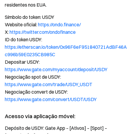
residentes nos EUA.
Símbolo do token: USDY
Website oficial:
https://ondo.finance/
X:
https://twitter.com/ondofinance
ID do token USDY:
https://etherscan.io/token/0x96F6eF951840721AdBF46A
c996b59E0235CB985C
Depositar USDY:
https://www.gate.com/myaccount/deposit/USDY
Negociação spot de USDY:
https://www.gate.com/trade/USDY_USDT
Negociação convert de USDY:
https://www.gate.com/convert/USDT/USDY
Acesso via aplicação móvel:
Depósito de USDY: Gate App – [Ativos] – [Spot] –