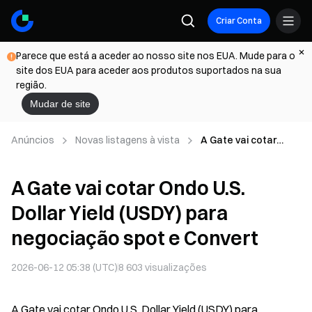
Criar Conta
Parece que está a aceder ao nosso site nos EUA. Mude para o
site dos EUA para aceder aos produtos suportados na sua
região.
Mudar de site
Anúncios
Novas listagens à vista
A Gate vai cotar
Ondo U.S. Dollar Yield
(USDY) para
A Gate vai cotar Ondo U.S.
negociação spot e
Convert
Dollar Yield (USDY) para
negociação spot e Convert
2026-06-12 05:38 (UTC)
8 603
visualizações
A Gate vai cotar Ondo U.S. Dollar Yield (USDY) para