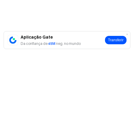
Aplicação Gate
Transferir
Da confiança de
45M
neg. no mundo
Sobre
Sobre nós
Produtos
Carreiras
P2P