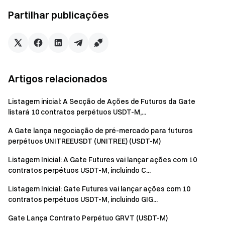
Mantenha-se ligado
Partilhar publicações
Visite o site oficial da Gate
Transfira a App | Versão Desktop da Gate
Siga-nos no X (Twitter)
para mais bónus
Participe na nossa comunidade no Telegram
para discutir
tópicos em tendência
Artigos relacionados
Interaja com a nossa comunidade global
para obter os
insights mais recentes
Listagem inicial: A Secção de Ações de Futuros da Gate
Transparência e Segurança
listará 10 contratos perpétuos USDT-M,...
Verifique a nossa Prova de Reserva de 100%
A Gate lança negociação de pré-mercado para futuros
perpétuos UNITREEUSDT (UNITREE) (USDT-M)
Listagem Inicial: A Gate Futures vai lançar ações com 10
contratos perpétuos USDT-M, incluindo C...
Listagem Inicial: Gate Futures vai lançar ações com 10
contratos perpétuos USDT-M, incluindo GIG...
Gate Lança Contrato Perpétuo GRVT (USDT-M)