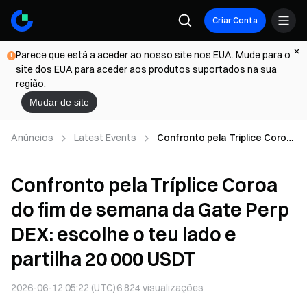
Criar Conta
Parece que está a aceder ao nosso site nos EUA. Mude para o
site dos EUA para aceder aos produtos suportados na sua
região.
Mudar de site
Anúncios
Latest Events
Confronto pela Tríplice Coroa
do fim de semana da Gate
Perp DEX: escolhe o teu lado e
Confronto pela Tríplice Coroa
partilha 20 000 USDT
do fim de semana da Gate Perp
DEX: escolhe o teu lado e
partilha 20 000 USDT
2026-06-12 05:22 (UTC)
6 824
visualizações