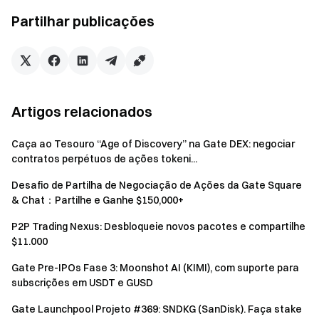
Partilhar publicações
Recompensas de classificação do campo
No final do evento, os campos serão classificados com
base no total de pontos acumulados.
Os membros elegíveis do campo vão partilhar o pool de
prémios correspondente de acordo com a sua proporção
Artigos relacionados
de contribuição.
Fórmula da recompensa:
Recompensa individual =
Caça ao Tesouro “Age of Discovery” na Gate DEX: negociar
contratos perpétuos de ações tokeni...
Pontos pessoais ÷ Pontos totais do campo × Pool de
prémios do campo
Desafio de Partilha de Negociação de Ações da Gate Square
& Chat：Partilhe e Ganhe $150,000+
Classificação
Pool de prémios
P2P Trading Nexus: Desbloqueie novos pacotes e compartilhe
$11.000
Campo campeão
10 000 USDT
Gate Pre-IPOs Fase 3: Moonshot AI (KIMI), com suporte para
subscrições em USDT e GUSD
Campo vice-campeão
6000 USDT
Gate Launchpool Projeto #369: SNDKG (SanDisk). Faça stake