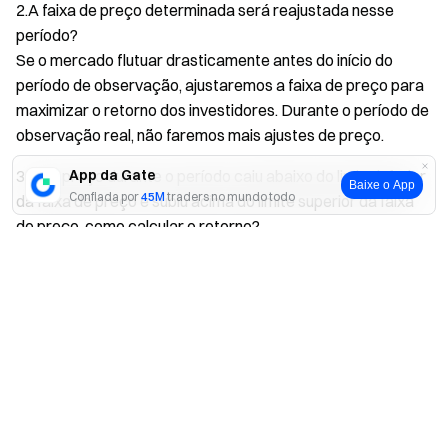
2.A faixa de preço determinada será reajustada nesse
período?
Se o mercado flutuar drasticamente antes do início do
período de observação, ajustaremos a faixa de preço para
maximizar o retorno dos investidores. Durante o período de
observação real, não faremos mais ajustes de preço.
3.Se o preço durante o período caiu abaixo do limite inferior
App da Gate
Baixe o App
Confiada por
45M
traders no mundo todo
da faixa de preço e subiu acima do limite superior da faixa
de preço, como calcular o retorno?
Neste caso, o retorno será calculado da seguinte forma:
Sim
Não
Se o preço no ponto de tempo de observação saiu da faixa
de preço, o retorno é calculado com base na APR
garantida; caso contrário, o retorno será calculado com
base em uma APR alta.
A Gate reserva o direito final de interpretar o produto.
*Se você quiser saber mais sobre o Daily Smile, acesse o