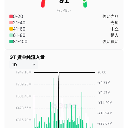
強い買い
0-20
強い売り
21-40
売却
41-60
中立
61-80
購入
81-100
強い買い
GT 資金純流入量