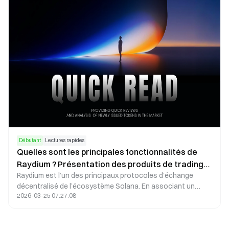
applications blockchain de préserver les données
sensibles tout en maintenant la vérifiabilité.
Débutant
Lectures rapides
Quelles sont les principales fonctionnalités de
Raydium ? Présentation des produits de trading
Raydium est l’un des principaux protocoles d’échange
et de liquidité
décentralisé de l’écosystème Solana. En associant un
2026-03-25 07:27:08
AMM à un carnet d’ordres, il offre des échanges rapides, le
liquidity mining, le lancement de projets et des
récompenses de farming, ainsi que diverses autres
fonctionnalités DeFi. Cet article présente une analyse