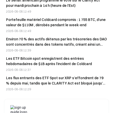
Le Sénat américain programme le vote sur le Clarity Act
pour mardi prochain à 14 h (heure de l’Est)
2026-08-08 12:49
Portefeuille matériel Coldcard compromis : 1 755 BTC, d’une
valeur de $110M , dérobés pendant le week-end
2026-08-08 12:49
Environ 70 % des actifs détenus par les trésoreries des DAO
sont concentrés dans des tokens natifs, créant ainsi un
cercle vicieux.
2026-08-08 12:39
Les ETF Bitcoin spot enregistrent des entrées
hebdomadaires de $1B après l’incident de Coldcard
2026-08-08 12:37
Les flux entrants des ETF Spot sur XRP s’effondrent de 79
% depuis mai, tandis que le CLARITY Act est bloqué jusqu’en
septembre
2026-08-08 12:29