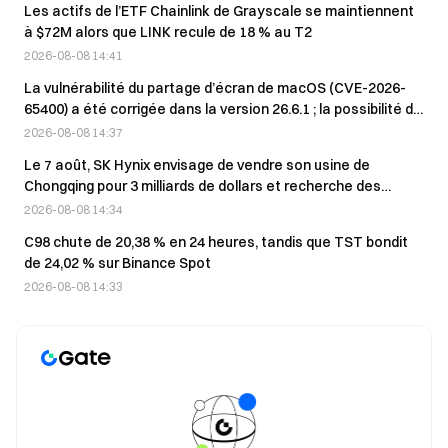
Les actifs de l’ETF Chainlink de Grayscale se maintiennent
à $72M alors que LINK recule de 18 % au T2
2026-08-08 14:41
La vulnérabilité du partage d’écran de macOS (CVE-2026-
65400) a été corrigée dans la version 26.6.1 ; la possibilité de
se connecter à distance sans mot de passe a été
2026-08-08 14:37
supprimée.
Le 7 août, SK Hynix envisage de vendre son usine de
Chongqing pour 3 milliards de dollars et recherche des
investisseurs.
2026-08-08 14:34
C98 chute de 20,38 % en 24 heures, tandis que TST bondit
de 24,02 % sur Binance Spot
2026-08-08 14:33