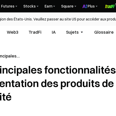
Futures
Stocks
Earn
Square
Plus
égion des États-Unis. Veuillez passer au site US pour accéder aux produ
Web3
TradFi
IA
Sujets
Glossaire
incipales
 Raydium ?
incipales fonctionnalités
roduits de
ité
entation des produits de
ité