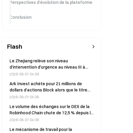
Perspectives d’évolution de la plateforme
Conclusion
Flash
Le Zhejiang relève son niveau
d’intervention d’urgence au niveau III à
l’approche du typhon Baihaitun, dont les
2026-08-07 04:09
vents atteignent la force 14.
Ark Invest achète pour 21 millions de
dollars d’actions Block alors que le titre
chute de 6 % jeudi
2026-08-07 04:08
Le volume des échanges sur le DEX de la
Robinhood Chain chute de 72,5 % depuis le
pic de juillet, tandis que le nombre de
2026-08-07 04:08
transactions atteint un record historique.
Le mécanisme de travail pour la