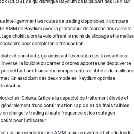
ook (CLOB)
, ce qui distingue Raydium de la plupart des DEX sur
ue intelligemment les routes de trading disponibles. Il compare
dité AMM
de Raydium avec la profondeur de marché des carnets
e choisit alors la voie offrant le moins de slippage et le meille
 nécessaire pour compléter la transaction.
édiate et constante, garantissant l’exécution des transactions
’inverse, la liquidité du carnet d’ordres apporte une découverte
, permettant aux transactions importantes d’obtenir de meilleure
ermet. En associant ces deux modèles, Raydium optimise
tralisation.
blockchain Solana. Grâce à la capacité de traitement élevée et
nt généralement d’une
confirmation rapide et de frais faibles
.
en charge le trading à haute fréquence et les routages
ûts pour l’utilisateur.
st pas une simple logique AMM, mais un système hybride fondé