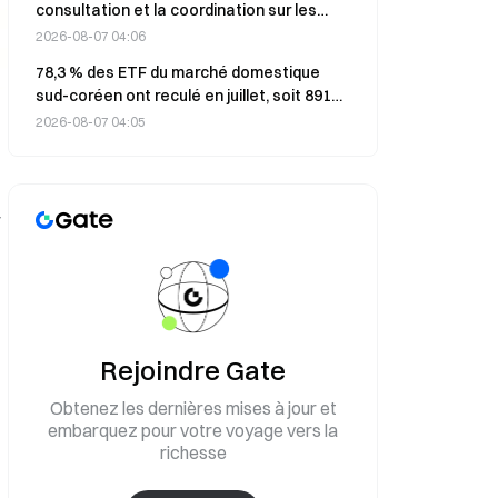
consultation et la coordination sur les
affaires frontalières entre la Chine et
2026-08-07 04:06
l’Inde tiendra sa 36e réunion le 6 août
78,3 % des ETF du marché domestique
sud-coréen ont reculé en juillet, soit 891
produits.
2026-08-07 04:05
r
Rejoindre Gate
Obtenez les dernières mises à jour et
embarquez pour votre voyage vers la
richesse