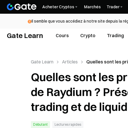
Acheter Cryptos
Marchés
Trader
Il semble que vous accédiez à notre site depuis la r
Gate Learn
Cours
Crypto
Trading
Gate Learn
Articles
Quelles sont les pr
fonctionnalités de
Quelles sont les pr
Présentation des p
trading et de liquid
de Raydium ? Prés
trading et de liquid
Débutant
Lectures rapides