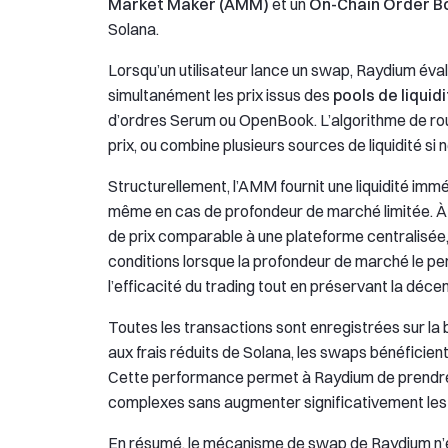
Market Maker (AMM)
et un
On-Chain Order B
Solana.
Lorsqu’un utilisateur lance un swap, Raydium éval
simultanément les prix issus des
pools de liqui
d’ordres Serum ou OpenBook. L’algorithme de routag
prix, ou combine plusieurs sources de liquidité si
Structurellement, l’AMM fournit une liquidité imm
même en cas de profondeur de marché limitée. À l
de prix comparable à une plateforme centralisée
conditions lorsque la profondeur de marché le p
l’efficacité du trading tout en préservant la décen
Toutes les transactions sont enregistrées sur la 
aux frais réduits de Solana, les swaps bénéficie
Cette performance permet à Raydium de prendre 
complexes sans augmenter significativement les co
En résumé, le mécanisme de swap de Raydium n’e