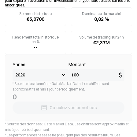
pour explorer l’évolution d’un investissement hypothétique basé sur les prix
historiques.
Sommet historique
Dominance du marché
€5,0700
0,02 %
Rendement total historique
Volume de trading sur 24h
en %
€2,37M
--
Année
Montant
$
* Source des données : Gate Market Data. Les chiffres sont
approximatifs et mis à jour périodiquement.
0
Calculez vos bénéfices
* Source des données : Gate Market Data. Les chiffres sont approximatifs et
mis à jour périodiquement.
* Les performances passées ne préjugent pas des résultats futurs. Les