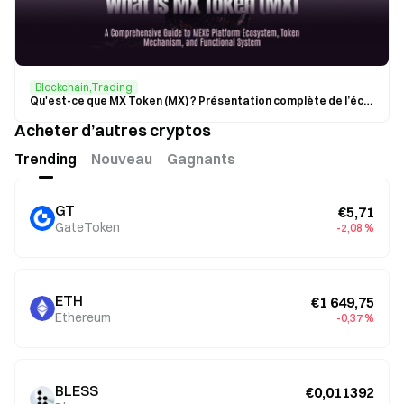
Blockchain,Trading
Qu'est-ce que MX Token (MX) ? Présentation complète de l’écosystème de la plateforme MEXC, du fonctionnement du Token et du framework
Acheter d’autres cryptos
Trending
Nouveau
Gagnants
GT
€5,71
GateToken
-2,08 %
ETH
€1 649,75
Ethereum
-0,37 %
BLESS
€0,011392