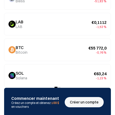
Bless
-51,83 %
LAB
€0,1112
LAB
-1,53 %
BTC
€55 772,0
Bitcoin
-0,76 %
SOL
€63,24
Solana
-1,23 %
Commencer maintenant
Créer un compte
Créez un compte et obtenez
100 $
en vouchers