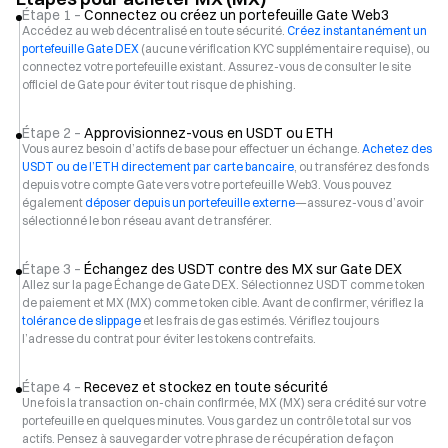
Étape 1 –
Connectez ou créez un portefeuille Gate Web3
Accédez au web décentralisé en toute sécurité.
Créez instantanément un
portefeuille Gate DEX
(aucune vérification KYC supplémentaire requise), ou
connectez votre portefeuille existant. Assurez-vous de consulter le site
officiel de Gate pour éviter tout risque de phishing.
Étape 2 –
Approvisionnez-vous en USDT ou ETH
Vous aurez besoin d’actifs de base pour effectuer un échange.
Achetez des
USDT ou de l’ETH directement par carte bancaire
, ou transférez des fonds
depuis votre compte Gate vers votre portefeuille Web3. Vous pouvez
également
déposer depuis un portefeuille externe
—assurez-vous d’avoir
sélectionné le bon réseau avant de transférer.
Étape 3 –
Échangez des USDT contre des MX sur Gate DEX
Allez sur la page Échange de Gate DEX. Sélectionnez USDT comme token
de paiement et MX (MX) comme token cible. Avant de confirmer, vérifiez la
tolérance de slippage
et les frais de gas estimés. Vérifiez toujours
l’adresse du contrat pour éviter les tokens contrefaits.
Étape 4 –
Recevez et stockez en toute sécurité
Une fois la transaction on-chain confirmée, MX (MX) sera crédité sur votre
portefeuille en quelques minutes. Vous gardez un contrôle total sur vos
actifs. Pensez à sauvegarder votre phrase de récupération de façon