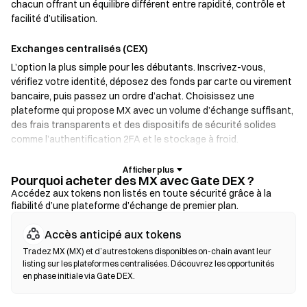
chacun offrant un équilibre différent entre rapidité, contrôle et
facilité d’utilisation.
Exchanges centralisés (CEX)
L’option la plus simple pour les débutants. Inscrivez-vous,
vérifiez votre identité, déposez des fonds par carte ou virement
bancaire, puis passez un ordre d’achat. Choisissez une
plateforme qui propose MX avec un volume d’échange suffisant,
des frais transparents et des dispositifs de sécurité solides
comme l’authentification 2FA et le stockage à froid.
Portefeuilles crypto
Pourquoi acheter des MX avec Gate DEX ?
Pour les utilisateurs qui privilégient l’auto-garde. Les
Accédez aux tokens non listés en toute sécurité grâce à la
fiabilité d’une plateforme d’échange de premier plan.
portefeuilles non custodial vous permettent de conserver vos
clés privées et d’échanger des tokens directement depuis
Accès anticipé aux tokens
l’interface du portefeuille. Certains portefeuilles prennent aussi
en charge un on-ramp fiat, permettant d’acheter des MX par
Tradez MX (MX) et d’autres tokens disponibles on-chain avant leur
listing sur les plateformes centralisées. Découvrez les opportunités
carte bancaire sans passer par un exchange. Sauvegardez
en phase initiale via Gate DEX.
toujours votre phrase seed et vérifiez les adresses de contrat
avant de confirmer une transaction.