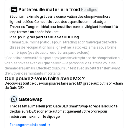
Portefeuille matériel à froid
Hors ligne
Sécurité maximale grâce à la conservation des clés privées hors
ligne et isolées. Compatible avec des appareils comme Ledger,
Trezor ou Tangem. Idéal pour les utilisateurs privilégiant la sécurité à
long terme à un accès fréquent.
Idéal pour :
gros portefeuilles et HODLing
*
Remarque : moins pratique pour le trading actif. Sauvegardez votre
phrase de récupération hors ligne et ne la stockez jamais sous forme
numérique (pas de captures d’écran, pas de cloud).
* Conseils de sécurité : Ne partagez jamais votre phrase de récupération ni
vos clés privées avec qui que ce soit — le personnel de Gate ne vous les
demandera jamais. Effectuez toujours un test avec un petit transfert avant
d'envoyer des montants importants.
Que pouvez-vous faire avec MX ?
Découvrez tout ce que vous pouvez faire avec MX grâce aux outils on-chain
de Gate DEX.
GateSwap
Tradez MX au meilleur prix. Gate DEX Smart Swap agrège la liquidité
de plusieurs DEX et oriente automatiquement votre ordre pour
réduire au maximum le slippage.
Échanger maintenant →