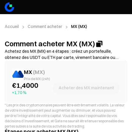
Accueil
Comment acheter
MX (MX)
Comment acheter MX (MX)
Achetez des MX (MX) en 4 étapes : créez un portefeuille,
obtenez des USDT ou ETH par carte, virement bancaire ou
dépôt crypto, puis échangez-les contre des MX sur une
plateforme décentralisée. Comparez les méthodes de
MX
(
MX
)
financement, vérifiez les frais de gas et le slippage avant de
Prix de MX (24h)
valider, et découvrez comment sécuriser votre stockage de MX.
€1,4000
Acheter des MX maintenant
Disponibilité et frais variables selon le réseau et le prestataire.
+1,70 %
*
Les prix des cryptomonnaies peuvent être extrêmement volatils. La valeur
de votre investissement peut augmenter ou diminuer, et vous pouvez
perdre l’intégralité de votre capital. Vous êtes seul responsable de vos
décisions d’investissement, et Gate ne saurait être tenue responsable des
pertes subies à la suite de vos activités de trading.
Étapes pour acheter MX (MX)