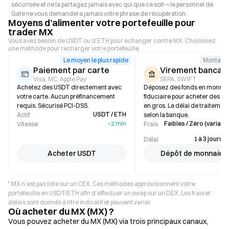
sécurisée et ne la partagez jamais avec qui que ce soit—le personnel de
Gate ne vous demandera jamais votre phrase de récupération.
Moyens d’alimenter votre portefeuille pour
trader MX
Vous avez besoin de USDT ou d’ETH pour échanger contre MX. Choisissez
une méthode pour recharger votre portefeuille.
Le moyen le plus rapide
Montant 
Paiement par carte
Virement bancair
Visa, MC, Apple Pay
SEPA, SWIFT
Achetez des USDT directement avec
Déposez des fonds en monnai
votre carte. Aucun préfinancement
fiduciaire pour acheter des st
requis. Sécurisé PCI-DSS.
en gros. Le délai de traitement
USDT / ETH
Actif
selon la banque.
~2 min
Faibles / Zéro (variable
Vitesse
Frais
1 à 3 jours 
Délai
Acheter USDT
Dépôt de monnaie f
* MX n’est pas listé sur un CEX. Ces méthodes approvisionnent votre
portefeuille en USDT/ETH afin d’effectuer un swap sur un DEX. Les frais et
délais sont donnés à titre indicatif et peuvent varier.
Où acheter du MX (MX) ?
Vous pouvez acheter du MX (MX) via trois principaux canaux,