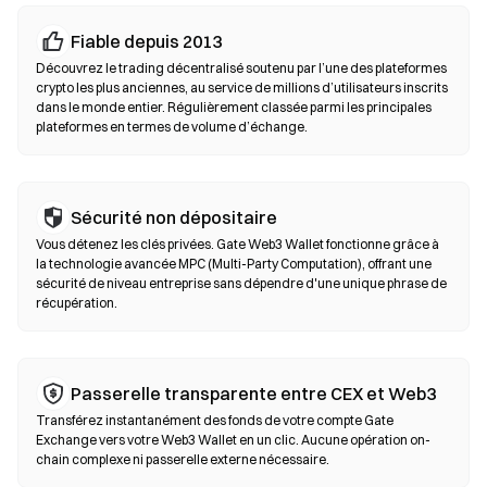
Échanges décentralisés (DEX)
Fiable depuis 2013
Tradez en peer-to-peer sans intermédiaires. Les DEX utilisent
Découvrez le trading décentralisé soutenu par l’une des plateformes
des smart contracts pour exécuter les swaps on-chain, sans
crypto les plus anciennes, au service de millions d’utilisateurs inscrits
dans le monde entier. Régulièrement classée parmi les principales
inscription ni vérification d’identité. Connectez un wallet
plateformes en termes de volume d’échange.
compatible, sélectionnez votre paire de tokens, définissez la
tolérance de slippage puis confirmez le swap. Des frais de gas
s’appliquent et les prix peuvent différer des marchés centralisés
en raison de la profondeur de liquidité. La majorité de l’activité
Sécurité non dépositaire
sur les DEX se déroule sur des blockchains compatibles EVM
Vous détenez les clés privées. Gate Web3 Wallet fonctionne grâce à
comme Ethereum, BNB Chain et Polygon.
la technologie avancée MPC (Multi-Party Computation), offrant une
sécurité de niveau entreprise sans dépendre d'une unique phrase de
récupération.
Passerelle transparente entre CEX et Web3
Transférez instantanément des fonds de votre compte Gate
Exchange vers votre Web3 Wallet en un clic. Aucune opération on-
chain complexe ni passerelle externe nécessaire.