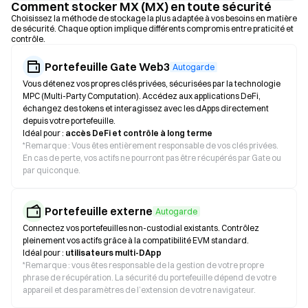
Comment stocker MX (MX) en toute sécurité
Choisissez la méthode de stockage la plus adaptée à vos besoins en matière
de sécurité. Chaque option implique différents compromis entre praticité et
contrôle.
Portefeuille Gate Web3
Autogarde
Vous détenez vos propres clés privées, sécurisées par la technologie
MPC (Multi-Party Computation). Accédez aux applications DeFi,
échangez des tokens et interagissez avec les dApps directement
depuis votre portefeuille.
Idéal pour :
accès DeFi et contrôle à long terme
*
Remarque : Vous êtes entièrement responsable de vos clés privées.
En cas de perte, vos actifs ne pourront pas être récupérés par Gate ou
par quiconque.
Portefeuille externe
Autogarde
Connectez vos portefeuilles non-custodial existants. Contrôlez
pleinement vos actifs grâce à la compatibilité EVM standard.
Idéal pour :
utilisateurs multi-DApp
*
Remarque : vous êtes responsable de la gestion de votre propre
phrase de récupération. La sécurité du portefeuille dépend de votre
appareil et des paramètres de l’extension de votre navigateur.