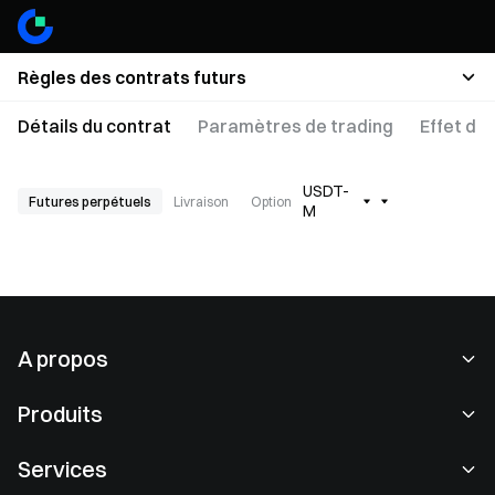
Règles des contrats futurs
Détails du contrat
Paramètres de trading
Effet de
USDT-
Futures perpétuels
Livraison
Option
M
A propos
À propos de nous
Produits
Carrières
P2P
Services
Salle de presse
Conversion & Trading en blocs