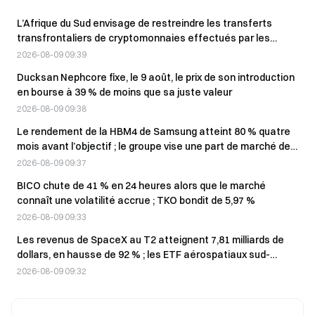
L’Afrique du Sud envisage de restreindre les transferts
transfrontaliers de cryptomonnaies effectués par les
entreprises, VALR met en garde contre un affaiblissement
2026-08-09 09:39
de la supervision réglementaire
Ducksan Nephcore fixe, le 9 août, le prix de son introduction
en bourse à 39 % de moins que sa juste valeur
2026-08-09 09:38
Le rendement de la HBM4 de Samsung atteint 80 % quatre
mois avant l’objectif ; le groupe vise une part de marché de
38 % d’ici la fin de l’année
2026-08-09 09:37
BICO chute de 41 % en 24 heures alors que le marché
connaît une volatilité accrue ; TKO bondit de 5,97 %
2026-08-09 09:33
Les revenus de SpaceX au T2 atteignent 7,81 milliards de
dollars, en hausse de 92 % ; les ETF aérospatiaux sud-
coréens bondissent jusqu’à 26 % en une semaine
2026-08-09 09:32