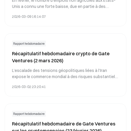
En février, le nombre d'emplois non agricoles aux États-
Unis a connu une forte baisse, due en partie à des
distorsions statistiques et à des facteurs externes
2026-03-09 16:14:07
temporaires.
Rapport hebdomadaire
Récapitulatif hebdomadaire crypto de Gate
Ventures (2 mars 2026)
L’escalade des tensions géopolitiques liées à l’Iran
expose le commerce mondial à des risques substantiels,
susceptibles de provoquer des interruptions des
2026-03-02 23:20:41
chaînes d’approvisionnement, une augmentation des
prix des matières premières et des changements dans
l’allocation du capital à l’échelle internationale.
Rapport hebdomadaire
Récapitulatif hebdomadaire de Gate Ventures
sur les cryptomonnaies (23 février 2026)