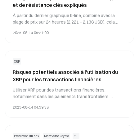
et de résistance clés expliqués
À partir du dernier graphique K-line, combiné avec la
plage de prix sur 24 heures (2,221 – 2,136 USD), cela
analysera rapidement la tendance technique de XRP,
2025-08-14 05:21:00
vous apprenant à saisir les opportunités d'achat et de
vente, et à comprendre les indicateurs MACD, RSI et
SuperTrend.
XRP
Risques potentiels associés à l'utilisation du
XRP pour les transactions financières
Utiliser XRP pour des transactions financières,
notamment dans les paiements transfrontaliers,
comporte plusieurs risques potentiels dont les
2025-08-14 04:59:38
utilisateurs et les investisseurs devraient être
conscients :
+
1
Prédiction du prix
Metaverse Crypto