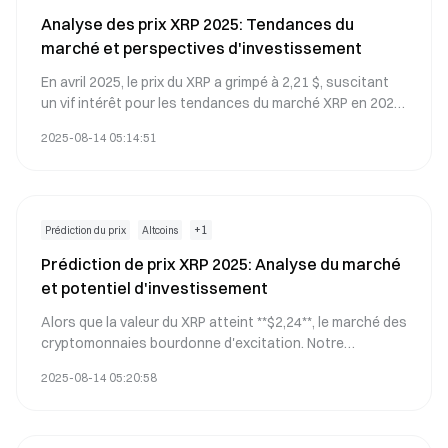
Analyse des prix XRP 2025: Tendances du
marché et perspectives d'investissement
En avril 2025, le prix du XRP a grimpé à 2,21 $, suscitant
un vif intérêt pour les tendances du marché XRP en 2025.
Cette analyse complète des prévisions de prix XRP en
2025-08-14 05:14:51
2025 explore les principaux facteurs de croissance,
notamment l'adoption institutionnelle et la clarté
réglementaire. Plongez dans notre analyse
d'investissement XRP et perspectives futures pour
comprendre le potentiel de la crypto-monnaie dans le
+
1
Prédiction du prix
Altcoins
paysage financier numérique en évolution.
Prédiction de prix XRP 2025: Analyse du marché
et potentiel d'investissement
Alors que la valeur du XRP atteint **$2,24**, le marché des
cryptomonnaies bourdonne d'excitation. Notre
prédiction de prix XRP 2025 explore les innovations
2025-08-14 05:20:58
révolutionnaires de Ripple et le rôle crucial du XRP dans
le remodelage de la finance mondiale. Découvrez les
facteurs qui stimulent la prévision de la valeur future du