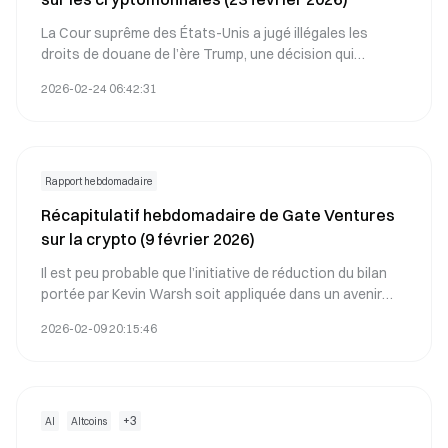
La Cour suprême des États-Unis a jugé illégales les
droits de douane de l’ère Trump, une décision qui
pourrait conduire à des remboursements et favoriser
2026-02-24 06:42:31
une hausse de la croissance économique nominale sur le
court terme.
Rapport hebdomadaire
Récapitulatif hebdomadaire de Gate Ventures
sur la crypto (9 février 2026)
Il est peu probable que l’initiative de réduction du bilan
portée par Kevin Warsh soit appliquée dans un avenir
proche, même si des options restent envisageables à
2026-02-09 20:15:46
moyen et long terme.
+
3
AI
Altcoins