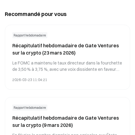
une volatilité des prix comprise entre 3,1 $ et 8,0 $ pour
les années 2025-2026. Explorez plus en profondeur les
Recommandé pour vous
prévisions de prix pour XRP afin de prendre des décisions
d’investissement avisées. Ce contenu est parfaitement
adapté aux investisseurs et traders en actions
souhaitant approfondir leur analyse des indicateurs
Rapport hebdomadaire
techniques.
Récapitulatif hebdomadaire de Gate Ventures
sur la crypto (23 mars 2026)
Le FOMC a maintenu le taux directeur dans la fourchette
de 3,50 % à 3,75 %, avec une voix dissidente en faveur
d’une baisse, indiquant ainsi les premiers signes de
2026-03-23 11:04:21
divergence interne. Jerome Powell a mis en avant
l’incertitude géopolitique accrue au Moyen-Orient,
précisant que la Fed demeure attentive aux données et
ouverte à d’éventuels ajustements de sa politique
monétaire.
Rapport hebdomadaire
Récapitulatif hebdomadaire de Gate Ventures
sur la crypto (9 mars 2026)