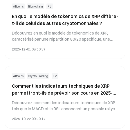
XRP et son potentiel d'investissement dans le paysage
Web3 en évolution.
+
3
Altcoins
Blockchain
En quoi le modèle de tokenomics de XRP diffère-
t-il de celui des autres cryptomonnaies ?
Découvrez en quoi le modèle de tokenomics de XRP,
caractérisé par une répartition 80/20 spécifique, une
offre pré-minée et la rapidité des transactions, diffère
2025-12-01 08:50:37
des autres cryptomonnaies. Analysez l’algorithme de
consensus et le modèle de gouvernance qui assurent
l’équilibre de l’écosystème tout en préservant les
intérêts des parties prenantes. Un contenu conçu pour
les professionnels de la blockchain, les investisseurs et
+
2
Altcoins
Crypto Trading
les chercheurs.
Comment les indicateurs techniques de XRP
permettront-ils de prévoir son cours en 2025-
2026 ?
Découvrez comment les indicateurs techniques de XRP,
tels que le MACD et le RSI, annoncent un possible rallye à
court terme vers 5 $, tandis qu’un golden cross laisse
2025-10-22 09:20:17
présager une dynamique haussière. Analysez
l’élargissement des bandes de Bollinger, qui indiquent