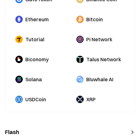
Ethereum
Bitcoin
Tutorial
Pi Network
Biconomy
Talus Network
Solana
Bluwhale AI
USDCoin
XRP
Flash