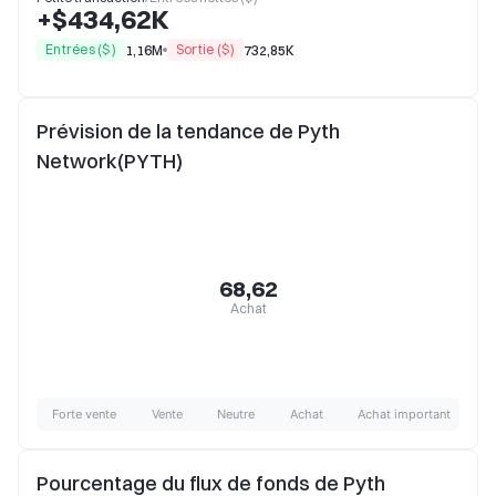
+$434,62K
Entrées ($)
Sortie ($)
1,16M
732,85K
Prévision de la tendance de Pyth
Network(PYTH)
68,62
Achat
Forte vente
Vente
Neutre
Achat
Achat important
Pourcentage du flux de fonds de Pyth