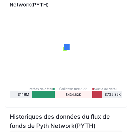
Network(PYTH)
Collecte nette de
Entrées de détail
Sortie de détail
détail
$1,16M
$732,85K
$434,62K
Historiques des données du flux de
fonds de Pyth Network(PYTH)