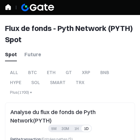
Flux de fonds - Pyth Network (PYTH)
Spot
Spot
Future
ALL
BTC
ETH
GT
XRP
BNB
HYPE
SOL
SMART
TRX
Plus
(
1700
)
Analyse du flux de fonds de Pyth
Network(PYTH)
5M
30M
1H
1D
Petite transaction
/
Entrées nettes ($)