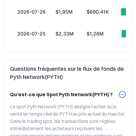
2026-07-26
$1,95M
$690,41K
+$1
2026-07-25
$2,33M
$1,26M
+$1
Questions fréquentes sur le flux de fonds de
Pyth Network(PYTH)
Qu’est-ce que Spot Pyth Network(PYTH) ?
Le spot Pyth Network (PYTH) désigne l’achat ou la 
vente en temps réel de PYTH au prix actuel du marché. 
Dans le trading spot, les transactions sont réglées 
immédiatement: les acheteurs reçoivent les 
cryptomonnaies instantanément et les vendeurs sont 