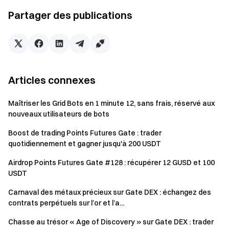
à terme, l'invitant obtient 2 chances supplémentaires.
Partager des publications
Jusqu'à 50 nouveaux utilisateurs peuvent être invités.
Tâche 3: Bonus pour les nouveaux utilisateurs
Inscrivez-vous et effectuez un dépôt unique d'un
Articles connexes
montant quelconque en MNT, ou effectuez un trading au
comptant, ou un trading à terme pour obtenir 1 chance.
Maîtriser les Grid Bots en 1 minute 12, sans frais, réservé aux
nouveaux utilisateurs de bots
Un dépôt unique d'au moins 100 $ dans n'importe quel
jeton, ou 500 $ de volume de trading au comptant, ou 2
Boost de trading Points Futures Gate : trader
000 $ de volume de trading à terme vous donne 3
quotidiennement et gagner jusqu'à 200 USDT
chances.
Airdrop Points Futures Gate #128 : récupérer 12 GUSD et 100
USDT
Tâche 4: Partagez pour gagner
Partagez cette page avec des amis, et lorsque les invités
Carnaval des métaux précieux sur Gate DEX : échangez des
se connectent avec succès à la page et accomplissent une
contrats perpétuels sur l’or et l’a...
tâche, l'invitant peut gagner jusqu'à 50 $. Chaque utilisateur
Chasse au trésor « Age of Discovery » sur Gate DEX : trader
invité peut contribuer à un maximum d'un lien de partage.