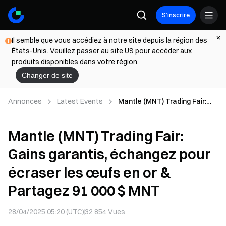
S’inscrire
Il semble que vous accédiez à notre site depuis la région des
États-Unis. Veuillez passer au site US pour accéder aux
produits disponibles dans votre région.
Changer de site
Annonces
Latest Events
Mantle (MNT) Trading Fair:
Gains garantis, échangez
pour écraser les œufs en or
Mantle (MNT) Trading Fair:
& Partagez 91 000 $ MNT
Gains garantis, échangez pour
écraser les œufs en or &
Partagez 91 000 $ MNT
28/04/2025 05:20 (UTC)
32 854
Vues