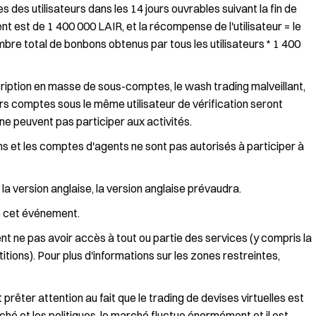
es utilisateurs dans les 14 jours ouvrables suivant la fin de
 est de 1 400 000 LAIR, et la récompense de l'utilisateur = le
mbre total de bonbons obtenus par tous les utilisateurs * 1 400
iption en masse de sous-comptes, le wash trading malveillant,
eurs comptes sous le même utilisateur de vérification seront
 peuvent pas participer aux activités.
ons et les comptes d'agents ne sont pas autorisés à participer à
la version anglaise, la version anglaise prévaudra.
de cet événement.
nt ne pas avoir accès à tout ou partie des services (y compris la
titions). Pour plus d'informations sur les zones restreintes,
 prêter attention au fait que le trading de devises virtuelles est
hé et les politiques, le marché fluctue énormément et il est