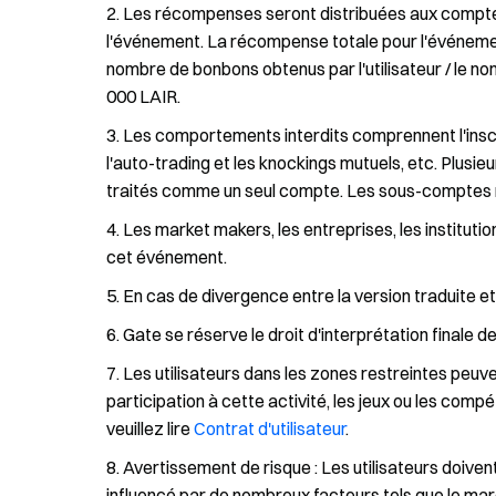
Les récompenses seront distribuées aux comptes d
l'événement. La récompense totale pour l'événement
nombre de bonbons obtenus par l'utilisateur / le no
000 LAIR.
Les comportements interdits comprennent l'inscr
l'auto-trading et les knockings mutuels, etc. Plusi
traités comme un seul compte. Les sous-comptes ne
Les market makers, les entreprises, les instituti
cet événement.
En cas de divergence entre la version traduite et 
Gate se réserve le droit d'interprétation finale 
Les utilisateurs dans les zones restreintes peuve
participation à cette activité, les jeux ou les compé
veuillez lire
Contrat d'utilisateur
.
Avertissement de risque : Les utilisateurs doivent
influencé par de nombreux facteurs tels que le marc