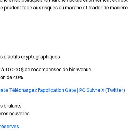
 être prudent face aux risques du marché et trader de manière
pes d'actifs cryptographiques
'à 10 000 $ de récompenses de bienvenue
sion de 40%
 Gate
Téléchargez l'application Gate | PC
Suivre X (Twitter)
s brûlants
ères nouvelles
 réserves