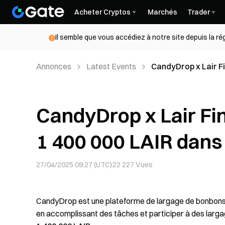
Acheter Cryptos
Marchés
Trader
Il semble que vous accédiez à notre site depuis la r
Annonces
Latest Events
CandyDrop x Lair F
trading
CandyDrop x Lair F
1 400 000 LAIR dans 
27/04/2025 09:27 (UTC)
22 227
Vues
CandyDrop est une plateforme de largage de bonbons l
en accomplissant des tâches et participer à des largag