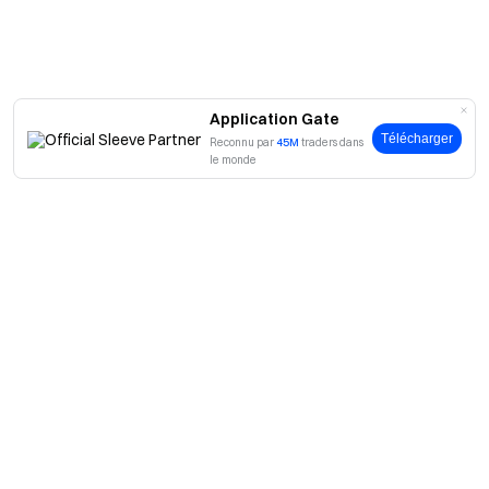
Application Gate
Télécharger
Reconnu par
45M
traders dans
le monde
A propos
À propos de nous
Produits
Carrières
P2P