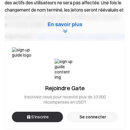
des actifs des utilisateurs ne sera pas affectée. Une fois le
changement de nom terminé, les jetons seront réévalués et
réinscrits avec le nouveau ticker. Veuillez rester à l'écoute
En savoir plus
pour de plus amples annonces.
Dépôt bientôt :
https://www.Gate/myaccount/dépôt/SOON
Trade BIENTÔT:
https://www
Gate/commerce/PROCHAIN_USDT
Équipe Gate
25 avril 2025
Passerelle vers la crypto
Rejoindre Gate
Échangez plus de 4,900 cryptomonnaies en toute sécurité,
rapidement et facilement sur Gate
Inscrivez-vous pour recevoir plus de 10 000
récompenses en USDT
Agissez maintenant
S'inscrire
et réclamez jusqu'à 10 000
$ en récompenses de bienvenue
S’inscrire
Se connecter
Inviter des amis
et gagnez une commission de 40%