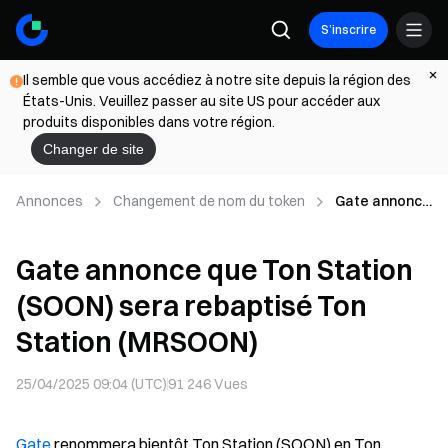
S’inscrire
Il semble que vous accédiez à notre site depuis la région des
États-Unis. Veuillez passer au site US pour accéder aux
produits disponibles dans votre région.
Changer de site
Annonces
Changement de nom du token
Gate annonce
que Ton
Station
Gate annonce que Ton Station
(SOON) sera
rebaptisé Ton
(SOON) sera rebaptisé Ton
Station
(MRSOON)
Station (MRSOON)
25/04/2025 09:04 (UTC)
91 246
Vues
Gate
renommera bientôt Ton Station (SOON) en Ton