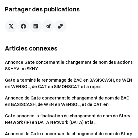
rester à l'écoute
Visitez le site officiel de Gate
Partager des publications
Téléchargez l'application Gate | Bureau
Suivez-nous sur X
(Twitter)
pour obtenir plus de bonus
Rejoignez notre communauté Telegram
discuter des sujets
tendances
Interagissez avec notre communauté mondiale
pour les
Articles connexes
dernières informations
Annonce Gate concernant le changement de nom des actions
Transparence & Sécurité
Vérifiez nos 100% Preuve de
SKHYV en SKHY
réserves
Gate a terminé le renommage de BAC en BASISCASH, de WEN
en WENSOL, de CAT en SIMONSCAT et a repris...
Annonce de Gate concernant le changement de nom de BAC
en BASISCASH, de WEN en WENSOL, et de CAT en...
Gate annonce la finalisation du changement de nom de Story
Network (IP) en DATA Network (DATA) et la...
Annonce de Gate concernant le changement de nom de Story