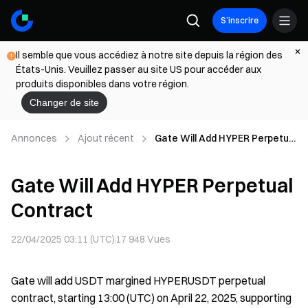
S’inscrire
Il semble que vous accédiez à notre site depuis la région des
États-Unis. Veuillez passer au site US pour accéder aux
produits disponibles dans votre région.
Changer de site
Annonces
Ajout récent
Gate Will Add HYPER Perpetual
Contract
Gate Will Add HYPER Perpetual
Contract
22/04/2025 03:11 (UTC)
17 948
Vues
Gate will add USDT margined HYPERUSDT perpetual
contract, starting 13:00 (UTC) on April 22, 2025, supporting