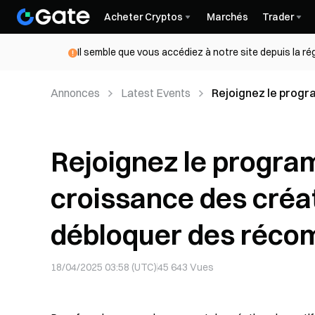
Acheter Cryptos
Marchés
Trader
Il semble que vous accédiez à notre site depuis la r
Annonces
Latest Events
Rejoignez le progr
Gate Post pour déb
Rejoignez le program
croissance des créa
débloquer des réco
18/04/2025 03:58 (UTC)
45 643
Vues