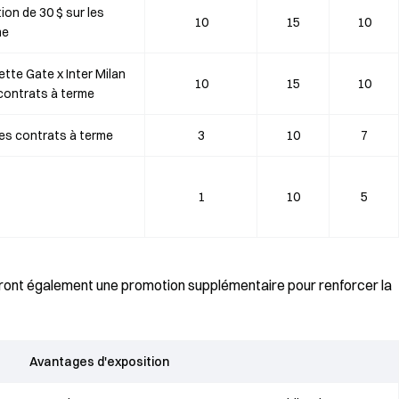
ion de 30 $ sur les
10
15
10
me
tte Gate x Inter Milan
10
15
10
 contrats à terme
les contrats à terme
3
10
7
1
10
5
nt également une promotion supplémentaire pour renforcer la
Avantages d'exposition