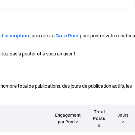
d'inscription
, puis allez à
Gate Post
pour poster votre contenu
ésitez pas à poster et à vous amuser !
ombre total de publications, des jours de publication actifs, les
Total
Engagement
Jours
s
Posts
par Post ≥
≥
≥