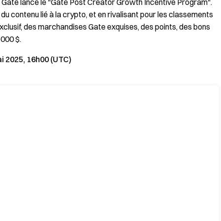
f, Gate lance le "Gate Post Creator Growth Incentive Program".
 du contenu lié à la crypto, et en rivalisant pour les classements
exclusif, des marchandises Gate exquises, des points, des bons
 000 $.
ai 2025, 16h00 (UTC)