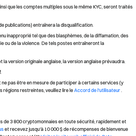
nsi que les comptes multiples sous le même KYC, seront traités
de publications) entraînera la disqualification.
u inapproprié tel que des blasphèmes, de la diffamation, des
hie ou de la violence. De tels postes entraîneront la
 la version originale anglaise, la version anglaise prévaudra.
.
t ne pas être en mesure de participer à certains services (y
régions restreintes, veuillez lire le
Accord de l'utilisateur
.
us de 3 800 cryptomonnaies en toute sécurité, rapidement et
us
et recevez jusqu'à 10 000 $ de récompenses de bienvenue