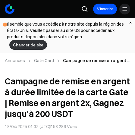
S’inscrire
Il semble que vous accédiez à notre site depuis la région des
États-Unis. Veuillez passer au site US pour accéder aux
produits disponibles dans votre région.
Changer de site
Annonces
Gate Card
Campagne de remise en argent à
durée limitée de la carte Gate |
Remise en argent 2x, Gagnez
Campagne de remise en argent
jusqu'à 200 USDT
à durée limitée de la carte Gate
| Remise en argent 2x, Gagnez
jusqu'à 200 USDT
18/04/2025 01:32 (UTC)
158 289
Vues