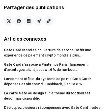
Guide d'activation de la carte Gate
Partager des publications
Guide de rechargement de la carte Gate
Conditions générales
Les participants doivent faire une demande de carte
Articles connexes
Gate. À défaut, ils seront disqualifiés pour recevoir des
récompenses.
Gate Card étend sa couverture de service : offrir une
Les récompenses seront distribuées sur les comptes
expérience de paiement crypto mondiale plus...
des gagnants dans les
14 jours ouvrés
suivant la fin de
Gate Card s’associe à Printemps Paris : lancement
l'événement.
d’avantages allant jusqu’à 16 % de rembour...
Les participants ne remplissant pas les conditions de
Lancement officiel du système de points Gate Card :
l'événement ne pourront pas prétendre aux
dépensez et obtenez du Cashback, jusqu'à 8 %...
récompenses. Les raisons courantes de disqualification
incluent, sans s'y limiter : ne pas avoir demandé la carte
La carte Gate au design sur le thème du football est
désormais disponible.
ou ne pas l'avoir utilisée pour effectuer des achats.
Les utilisateurs doivent cliquer sur les boutons
« Aller
Débloquez plusieurs récompenses avec Gate Card : faites