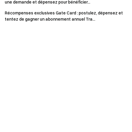
une demande et dépensez pour bénéficier...
à Dépenser »
ou
« Demander la carte »
pour être
admissibles aux récompenses. La tâche « Demander la
Récompenses exclusives Gate Card : postulez, dépensez et
carte » n'est valable que si une
carte virtuelle ou
tentez de gagner un abonnement annuel Tra...
physique
est correctement demandée pendant la
durée de l'événement (si une carte physique a déjà été
demandée, il est impossible d'en demander une autre).
En cas de détection d'un comportement illégal,
inapproprié, frauduleux ou déloyal, y compris, mais sans
s'y limiter, la tricherie, l'utilisation de plusieurs comptes
ou toute autre infraction, Gate se réserve le droit
d'annuler la participation de l'utilisateur et de confisquer
les récompenses.
Tous les titulaires de carte doivent se conformer
strictement aux conditions générales de Gate et de
Gate Global UAB, y compris les
Conditions
d'utilisation
, et se conformer à toutes les lois et
réglementations applicables.