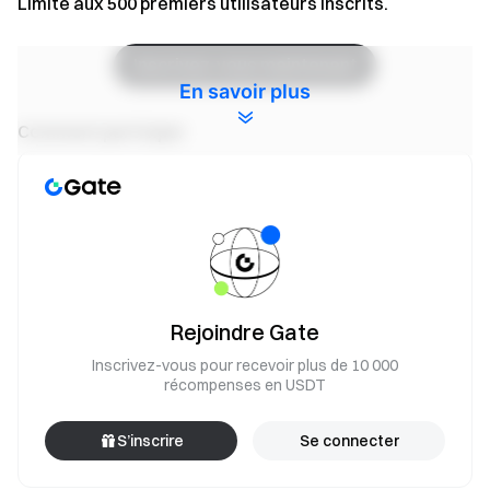
Limité aux 500 premiers utilisateurs inscrits.
Inscrivez-vous maintenant
En savoir plus
Comment participer
Cliquez sur le bouton
« S'inscrire maintenant »
sur
la page de l'événement pour finaliser votre inscription.
Effectuez un achat pendant la durée de l'événement
pour être éligible aux récompenses en cashback.
Toutes les récompenses seront versées sur votre
Rejoindre Gate
compte Spot dans les 15 jours suivant la fin de
l'événement.
Inscrivez-vous pour recevoir plus de 10 000
récompenses en USDT
Guides de demande, d'activation et de rechargement
de la carte Gate
S’inscrire
Se connecter
Guide de demande de carte Gate