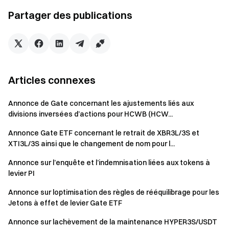
Ratio de levier
Ajusté à
Ajusté à
3x
Partager des publications
cible
2.3x
jeton à effet
Jeton à effet
de levier ETF
de levier 3x
3x NAV =
ETF NAV =
NAV de
Articles connexes
NAV de
rééquilibrage
rééquilibrage
précédent ×
Calcul de la VNA
précédent ×
Annonce de Gate concernant les ajustements liés aux
（1 +
（1 +
divisions inversées d’actions pour HCWB (HCW...
Changement
Changement
de l'actif
Annonce Gate ETF concernant le retrait de XBR3L/3S et
d'actif sous-
sous-jacent
XTI3L/3S ainsi que le changement de nom pour l...
jacent ×
×
2.3
）
Annonce sur l’enquête et l’indemnisation liées aux tokens à
3
）
levier PI
Calendrier de mise en œuvre
Annonce sur loptimisation des règles de rééquilibrage pour les
Jetons à effet de levier Gate ETF
Le commutateur de règle aura lieu à
Annonce sur lachèvement de la maintenance HYPER3S/USDT
16:00:00 (UTC) le 1er avril 2025
: