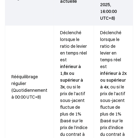
actuelle
2025,
16:00:00
UTC+8)
Déclenché
Déclenché
lorsque le
lorsque le
ratio de levier
ratio de
en temps réel
levier en
est
temps réel
inférieur à
est
1,8x ou
inférieur à 2x
Rééquilibrage
supérieur à
ou supérieur
régulier
3x
, ou si le
à 4x
, ou si le
(Quotidiennement
prix de l'actif
prix de l'actif
à 00:00 UTC+8)
sous-jacent
sous-jacent
fluctue de
fluctue de
plus de 1%
plus de 1%
(basé sur le
(basé sur le
prix de l'indice
prix d'indice
du contrat à
du contrat à