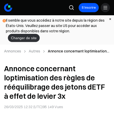
S’inscrire
Il semble que vous accédiez à notre site depuis la région des
États-Unis. Veuillez passer au site US pour accéder aux
produits disponibles dans votre région.
Changer de site
Annonces
Autres
Annonce concernant loptimisation
des règles de rééquilibrage des
jetons dETF à effet de levier 3x
Annonce concernant
loptimisation des règles de
rééquilibrage des jetons dETF
à effet de levier 3x
26/03/2025 12:32 (UTC)
95 149
Vues